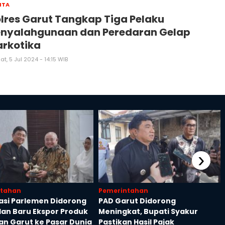
ITA
lres Garut Tangkap Tiga Pelaku
enyalahgunaan dan Peredaran Gelap
arkotika
t, 5 Jul 2024 - 14:15 WIB
›
ntahan
Pemerintahan
asi Parlemen Didorong
PAD Garut Didorong
lan Baru Ekspor Produk
Meningkat, Bupati Syakur
an Garut ke Pasar Dunia
Pastikan Hasil Pajak