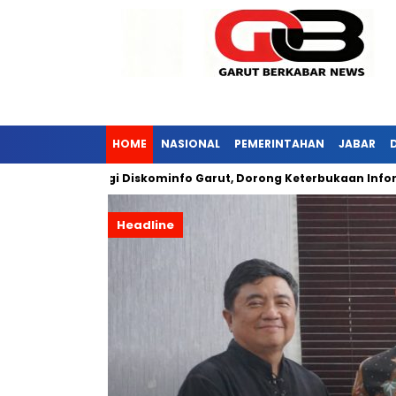
HOME
NASIONAL
PEMERINTAHAN
JABAR
 Kunjungi Diskominfo Garut, Dorong Keterbukaan Informasi Publ
Headline