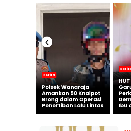
‹
Berit
Berita
Semangat
HUT 
Air,
Polsek Wanaraja
Gar
t Dorong
Amankan 50 Knalpot
Perk
da Jadi
Brong dalam Operasi
Dem
Negara
Penertiban Lalu Lintas
Ibu 
BER