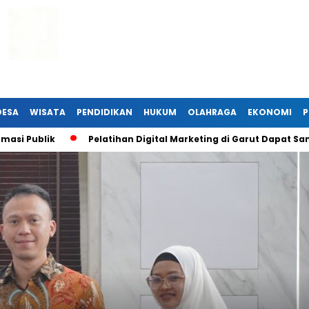
DESA
WISATA
PENDIDIKAN
HUKUM
OLAHRAGA
EKONOMI
P
ik
Pelatihan Digital Marketing di Garut Dapat Sambutan H
Headlin