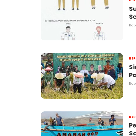
Su
Se
Rabu
BER
Si
Pa
Rabu
BER
Pe
Sa