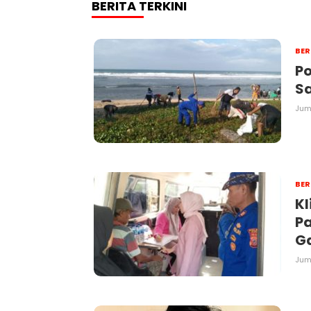
BERITA TERKINI
BER
Po
S
Juma
BER
Kl
P
G
Juma