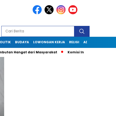
OLITIK
BUDAYA
LOWONGAN KERJA
RELIGI
ADVERTORIAL
angat dari Masyarakat
Komisi Informasi Jabar Kunjungi Dis
e