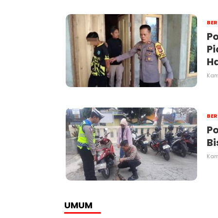
BER
Po
P
H
Kami
BER
Po
Bi
Kami
UMUM