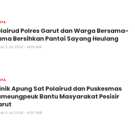
ITA
lairud Polres Garut dan Warga Bersama-
ama Bersihkan Pantai Sayang Heulang
t, 5 Jul 2024 - 14:39 WIB
ITA
inik Apung Sat Polairud dan Puskesmas
ameungpeuk Bantu Masyarakat Pesisir
arut
t, 5 Jul 2024 - 14:20 WIB