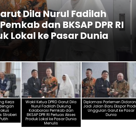
ila Nurul Fadilah
ab dan BKSAP DPR RI
PEMERI
al ke Pasar Dunia
Dip
Eks
ng Kerja
Wakil Ketua DPRD Garut Dila
Diplomasi Parlemen Didoro
 dengan
Nurul Fadilah Dukung
Jadi Jalan Baru Ekspor Prod
 Fokus
Kolaborasi Pemkab dan
Unggulan Garut ke Pasar
s Stroberi
BKSAP DPR RI Perluas Akses
Dunia
utih
Produk Lokal ke Pasar Dunia
Menulis