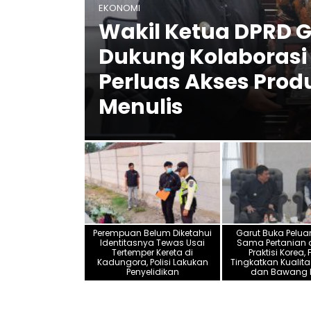
EKONOMI
Wakil Ketua DPRD Garut D
Dukung Kolaborasi Pemk
Perluas Akses Produk Lok
Menulis
Perempuan Belum Diketahui
Garut Buka Pelua
Identitasnya Tewas Usai
Sama Pertanian
Tertemper Kereta di
Praktisi Korea,
Kadungora, Polisi Lakukan
Tingkatkan Kualita
Penyelidikan
dan Bawang P