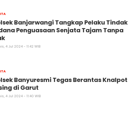
ITA
lsek Banjarwangi Tangkap Pelaku Tindak
idana Penguasaan Senjata Tajam Tanpa
ak
s, 4 Jul 2024 - 11:42 WIB
ITA
lsek Banyuresmi Tegas Berantas Knalpot
sing di Garut
s, 4 Jul 2024 - 11:40 WIB