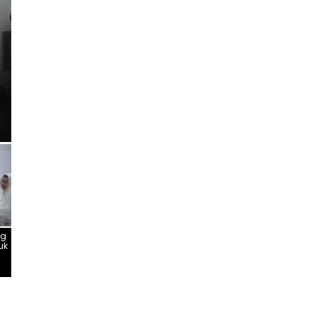
NTAHAN
lomasi Parlemen Didorong J
por Produk Unggulan Garut 
ng
uk