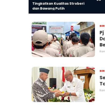
Tingkatkan Kualitas Stroberi
dan Bawang Putih
BER
Pj
Da
B
Kami
BER
Se
T
Kami