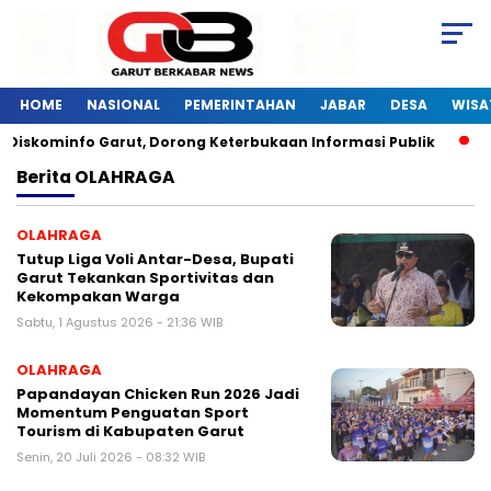
HOME
NASIONAL
PEMERINTAHAN
JABAR
DESA
WISA
Diskominfo Garut, Dorong Keterbukaan Informasi Publik
Pe
Berita
OLAHRAGA
OLAHRAGA
Tutup Liga Voli Antar-Desa, Bupati
Garut Tekankan Sportivitas dan
Kekompakan Warga
Sabtu, 1 Agustus 2026 - 21:36 WIB
OLAHRAGA
Papandayan Chicken Run 2026 Jadi
Momentum Penguatan Sport
Tourism di Kabupaten Garut
Senin, 20 Juli 2026 - 08:32 WIB