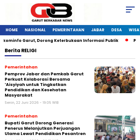
HOME
NASIONAL
PEMERINTAHAN
JABAR
DESA
WISA
kominfo Garut, Dorong Keterbukaan Informasi Publik
Pelat
Berita
RELIGI
Pemerintahan
Pemprov Jabar dan Pemkab Garut
Perkuat Kolaborasi Bersama
‘Aisyiyah untuk Tingkatkan
Pendidikan dan Kesehatan
Masyarakat
Senin, 22 Juni 2026 - 19:05 WIB
Pemerintahan
Bupati Garut Dorong Generasi
Penerus Melanjutkan Perjuangan
Ulama Lewat Pendidikan Pesantren