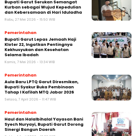
Bupati Garut Serukan Semangat
Kurban sebagai Wujud Kepedulian
dan Kebersamaan di Hari Iduladha
Rabu, 27 Mei 2026 - 15:50 WIB
Pemerintahan
Bupati Garut Lepas Jemaah Haji
Kloter 22, Ingatkan Pentingnya
Kekhusyukan dan Kesehatan
Selama Ibadah
Kamis, 7 Mei 2026 - 13:34 WIB
Pemerintahan
Aula Baru LPTQ Garut Diresmikan,
Bupati Syakur Buka Pembinaan
Tahap I Kafilah MTQ Jabar 2026
Selasa, 7 April 2026 - 11:47 WIB
Pemerintahan
Haul dan Halalbihalal Yayasan Bani
Syech Nuryayi, Bupati Garut Dorong
Sinergi Bangun Daerah