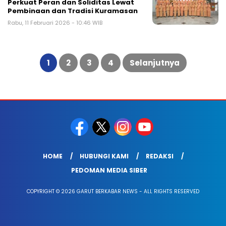
Perkuat Peran dan Soliditas Lewat
Pembinaan dan Tradisi Kuramasan
Rabu, 11 Februari 2026 - 10:46 WIB
Paginasi
pos
1
2
3
4
Selanjutnya
HOME
HUBUNGI KAMI
REDAKSI
PEDOMAN MEDIA SIBER
COPYRIGHT © 2026 GARUT BERKABAR NEWS - ALL RIGHTS RESERVED