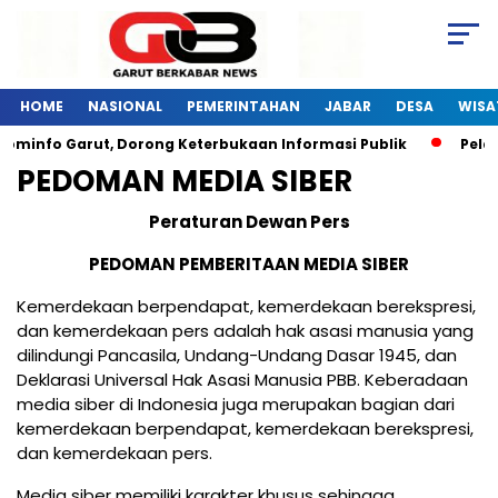
HOME
NASIONAL
PEMERINTAHAN
JABAR
DESA
WISA
minfo Garut, Dorong Keterbukaan Informasi Publik
Pelati
PEDOMAN MEDIA SIBER
Peraturan Dewan Pers
PEDOMAN PEMBERITAAN MEDIA SIBER
Kemerdekaan berpendapat, kemerdekaan berekspresi,
dan kemerdekaan pers adalah hak asasi manusia yang
dilindungi Pancasila, Undang-Undang Dasar 1945, dan
Deklarasi Universal Hak Asasi Manusia PBB. Keberadaan
media siber di Indonesia juga merupakan bagian dari
kemerdekaan berpendapat, kemerdekaan berekspresi,
dan kemerdekaan pers.
Media siber memiliki karakter khusus sehingga