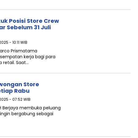
k Posisi Store Crew
ar Sebelum 31 Juli
2025 - 10:11 WIB
arco Prismatama
empatan kerja bagi para
 retail. Saat…
owongan Store
etiap Rabu
 2025 - 07:52 WIB
wi Berjaya membuka peluang
 ingin bergabung sebagai