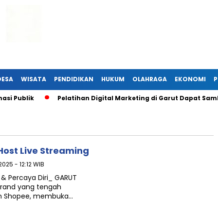
DESA
WISATA
PENDIDIKAN
HUKUM
OLAHRAGA
EKONOMI
P
i Publik
Pelatihan Digital Marketing di Garut Dapat Sam
ost Live Streaming
 2025 - 12:12 WIB
& Percaya Diri_ GARUT
brand yang tengah
dan Shopee, membuka…