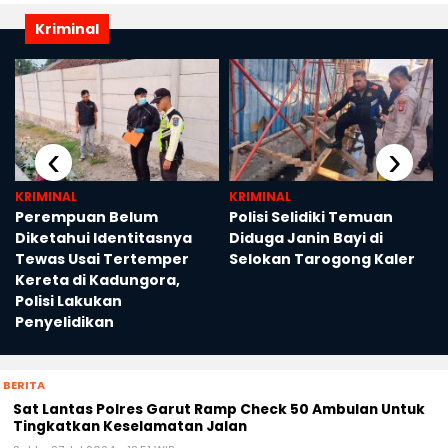
Kriminal
‹
›
KRIMINAL
KRIMINAL
Perempuan Belum
Polisi Selidiki Temuan
Diketahui Identitasnya
Diduga Janin Bayi di
n
Tewas Usai Tertemper
Selokan Tarogong Kaler
Kereta di Kadungora,
Polisi Lakukan
Penyelidikan
BERITA
Sat Lantas Polres Garut Ramp Check 50 Ambulan Untuk
Tingkatkan Keselamatan Jalan