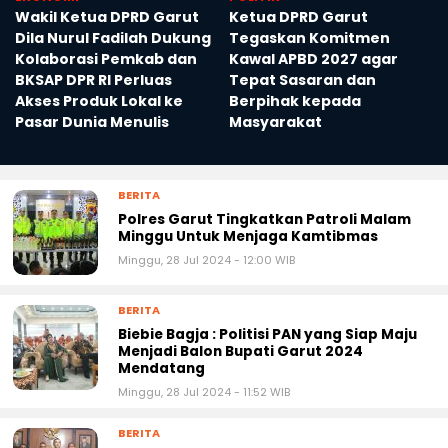
Wakil Ketua DPRD Garut
Ketua DPRD Garut
Dila Nurul Fadilah Dukung
Tegaskan Komitmen
n
Kolaborasi Pemkab dan
Kawal APBD 2027 agar
BKSAP DPR RI Perluas
Tepat Sasaran dan
Akses Produk Lokal ke
Berpihak kepada
Pasar Dunia Menulis
Masyarakat
BERITA
Polres Garut Tingkatkan Patroli Malam
Minggu Untuk Menjaga Kamtibmas
Minggu, 28 Jul 2024 - 12:00 WIB
BERITA
Biebie Bagja : Politisi PAN yang Siap Maju
Menjadi Balon Bupati Garut 2024
Mendatang
Minggu, 28 Jul 2024 - 11:52 WIB
BERITA