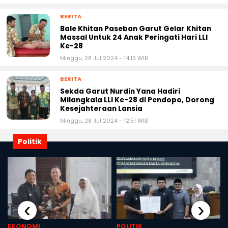
BERITA
Bale Khitan Paseban Garut Gelar Khitan
Massal Untuk 24 Anak Peringati Hari LLI
Ke-28
Minggu, 28 Jul 2024 - 14:13 WIB
BERITA
Sekda Garut Nurdin Yana Hadiri
Milangkala LLI Ke-28 di Pendopo, Dorong
Kesejahteraan Lansia
Minggu, 28 Jul 2024 - 12:51 WIB
Politik
‹
›
EKONOMI
POLITIK