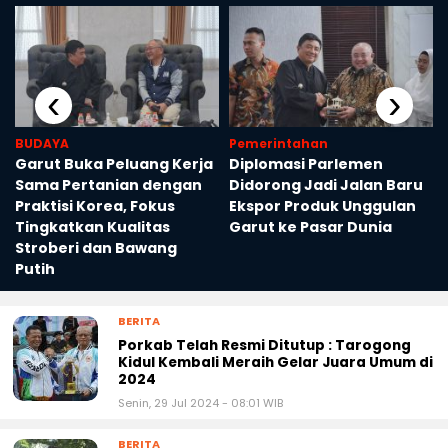
‹
›
BUDAYA
Pemerintahan
Garut Buka Peluang Kerja
Diplomasi Parlemen
Sama Pertanian dengan
Didorong Jadi Jalan Baru
Praktisi Korea, Fokus
Ekspor Produk Unggulan
Tingkatkan Kualitas
Garut ke Pasar Dunia
Stroberi dan Bawang
Putih
BERITA
Porkab Telah Resmi Ditutup : Tarogong
Kidul Kembali Meraih Gelar Juara Umum di
2024
Senin, 29 Jul 2024 - 08:01 WIB
BERITA