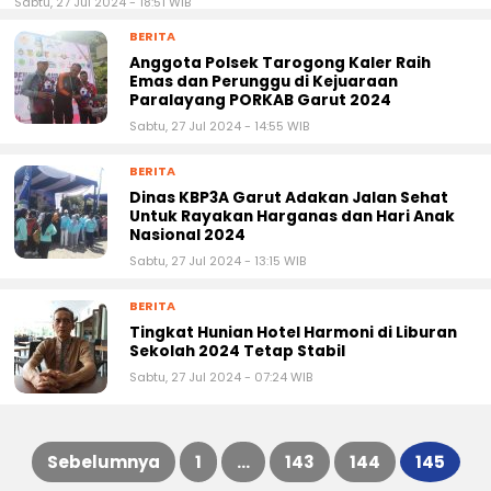
Sabtu, 27 Jul 2024 - 18:51 WIB
BERITA
Anggota Polsek Tarogong Kaler Raih
Emas dan Perunggu di Kejuaraan
Paralayang PORKAB Garut 2024
Sabtu, 27 Jul 2024 - 14:55 WIB
BERITA
Dinas KBP3A Garut Adakan Jalan Sehat
Untuk Rayakan Harganas dan Hari Anak
Nasional 2024
Sabtu, 27 Jul 2024 - 13:15 WIB
BERITA
Tingkat Hunian Hotel Harmoni di Liburan
Sekolah 2024 Tetap Stabil
Sabtu, 27 Jul 2024 - 07:24 WIB
Sebelumnya
1
…
143
144
145
Paginasi