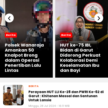
‹
›
Berita
Berita
Polsek Wanaraja
HUT ke-75 IBI,
Amankan 50
Bidan di Garut
Knalpot Brong
Didorong Perkuat
dalam Operasi
Kolaborasi Demi
Penertiban Lalu
Keselamatan Ibu
Lintas
dan Bayi
BERITA
Perayaan HUT LLI Ke-28 dan PWRI Ke-62 di
Garut : Khitanan Massal dan Santunan
Untuk Lansia
Minggu, 28 Jul 2024 - 16:11 WIB