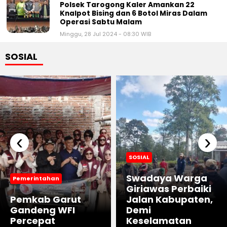
Polsek Tarogong Kaler Amankan 22
Knalpot Bising dan 6 Botol Miras Dalam
Operasi Sabtu Malam
Minggu, 28 Jul 2024 - 08:30 WIB
SOSIAL
‹
›
SOSIAL
Swadaya Warga
Pemerintahan
Giriawas Perbaiki
Pemkab Garut
Jalan Kabupaten,
Gandeng WFI
Demi
Percepat
Keselamatan