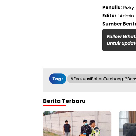
Penulis :
Rizky
Editor :
Admin
Sumber Berita
Follow What
untuk update
Tag :
#EvakuasiPohonTumbang #Ban
Berita Terbaru