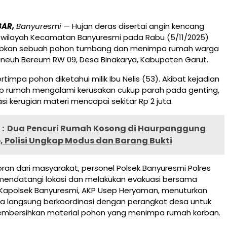
BAR,
Banyuresmi
— Hujan deras disertai angin kencang
wilayah Kecamatan Banyuresmi pada Rabu (5/11/2025)
bkan sebuah pohon tumbang dan menimpa rumah warga
neuh Bereum RW 09, Desa Binakarya, Kabupaten Garut.
timpa pohon diketahui milik Ibu Nelis (53). Akibat kejadian
tap rumah mengalami kerusakan cukup parah pada genting,
i kerugian materi mencapai sekitar Rp 2 juta.
:
Dua Pencuri Rumah Kosong di Haurpanggung
 Polisi Ungkap Modus dan Barang Bukti
an dari masyarakat, personel Polsek Banyuresmi Polres
mendatangi lokasi dan melakukan evakuasi bersama
. Kapolsek Banyuresmi, AKP Usep Heryaman, menuturkan
a langsung berkoordinasi dengan perangkat desa untuk
bersihkan material pohon yang menimpa rumah korban.