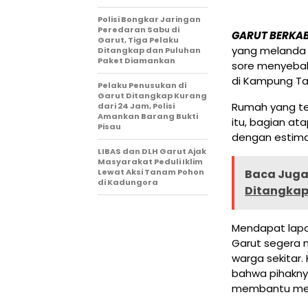
Polisi Bongkar Jaringan
Peredaran Sabu di
GARUT BERKA
Garut, Tiga Pelaku
yang melanda 
Ditangkap dan Puluhan
Paket Diamankan
sore menyeba
di Kampung Ta
Pelaku Penusukan di
Garut Ditangkap Kurang
Rumah yang ter
dari 24 Jam, Polisi
Amankan Barang Bukti
itu, bagian a
Pisau
dengan estimas
LIBAS dan DLH Garut Ajak
Masyarakat Peduli Iklim
Lewat Aksi Tanam Pohon
Baca Juga 
di Kadungora
Ditangkap,
Mendapat lapor
Garut segera 
warga sekitar
bahwa pihakny
membantu mem