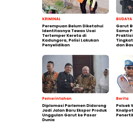
KRIMINAL
BUDAYA
Perempuan Belum Diketahui
Garut B
Identitasnya Tewas Usai
Sama P
Tertemper Kereta di
Praktis
Kadungora, Polisi Lakukan
Tingkat
Penyelidikan
dan Ba
Pemerintahan
Berita
Diplomasi Parlemen Didorong
Polsek
Jadi Jalan Baru Ekspor Produk
Knalpot
Unggulan Garut ke Pasar
Penerti
Dunia