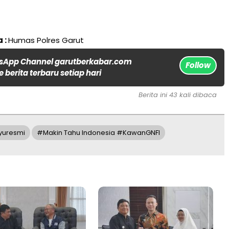
 :
Humas Polres Garut
sApp Channel garutberkabar.com
Follow
 berita terbaru setiap hari
Berita ini 43 kali dibaca
yuresmi
#Makin Tahu Indonesia #KawanGNFI