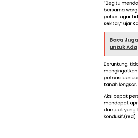
“Begitu menda
bersama warg
pohon agar t
sekitar,” ujar K
Baca Juga 
untuk Ada
Beruntung, tid
mengingatkan
potensi benca
tanah longsor.
Aksi cepat pe
mendapat apre
dampak yang l
kondusif.(red)