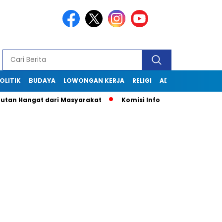
OLITIK
BUDAYA
LOWONGAN KERJA
RELIGI
ADVERTORIAL
n Hangat dari Masyarakat
Komisi Informasi Jabar Kunjungi 