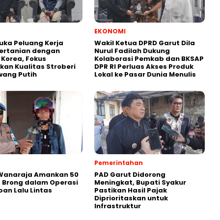
EKONOMI
uka Peluang Kerja
Wakil Ketua DPRD Garut Dila
ertanian dengan
Nurul Fadilah Dukung
i Korea, Fokus
Kolaborasi Pemkab dan BKSAP
kan Kualitas Stroberi
DPR RI Perluas Akses Produk
wang Putih
Lokal ke Pasar Dunia Menulis
Pemerintahan
 Wanaraja Amankan 50
PAD Garut Didorong
 Brong dalam Operasi
Meningkat, Bupati Syakur
ban Lalu Lintas
Pastikan Hasil Pajak
Diprioritaskan untuk
Infrastruktur