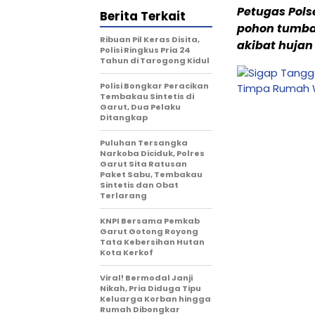
Petugas Pol
Berita Terkait
pohon tumba
Ribuan Pil Keras Disita,
akibat hujan
Polisi Ringkus Pria 24
Tahun di Tarogong Kidul
Polisi Bongkar Peracikan
Tembakau Sintetis di
Garut, Dua Pelaku
Ditangkap
Puluhan Tersangka
Narkoba Diciduk, Polres
Garut Sita Ratusan
Paket Sabu, Tembakau
Sintetis dan Obat
Terlarang
KNPI Bersama Pemkab
Garut Gotong Royong
Tata Kebersihan Hutan
Kota Kerkof
Viral! Bermodal Janji
Nikah, Pria Diduga Tipu
Keluarga Korban hingga
Rumah Dibongkar