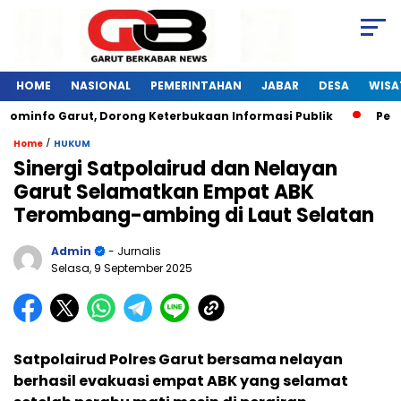
HOME
NASIONAL
PEMERINTAHAN
JABAR
DESA
WISA
ominfo Garut, Dorong Keterbukaan Informasi Publik
Pelati
/
Home
HUKUM
Sinergi Satpolairud dan Nelayan
Garut Selamatkan Empat ABK
Terombang-ambing di Laut Selatan
Admin
- Jurnalis
Selasa, 9 September 2025
Satpolairud Polres Garut bersama nelayan
berhasil evakuasi empat ABK yang selamat