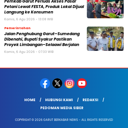
Pemkab Garut Perluas Akses Pasar
Petani Lewat FESTA, Produk Lokal Dijual
Langsung ke Konsumen
Kamis, 6 Agu 2026 - 13:08 WIB
Pemerintahan
Jalan Penghubung Garut–Sumedang
Dibenahi, Bupati Syakur Pastikan
Proyek Limbangan–Selaawi Berjalan
Kamis, 6 Agu 2026 - 07:33 WIB
HOME
HUBUNGI KAMI
REDAKSI
PEDOMAN MEDIA SIBER
COPYRIGHT © 2026 GARUT BERKABAR NEWS - ALL RIGHTS RESERVED