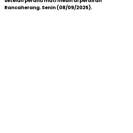
setelah perahu mati mesin di perairan
Rancaherang. Senin (08/09/2025).