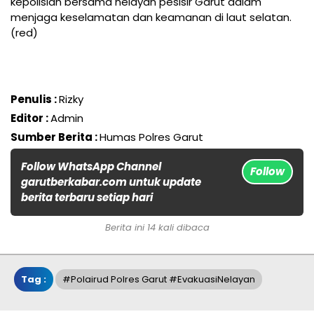
kepolisian bersama nelayan pesisir Garut dalam
menjaga keselamatan dan keamanan di laut selatan.
(red)
Penulis :
Rizky
Editor :
Admin
Sumber Berita :
Humas Polres Garut
Follow WhatsApp Channel
Follow
garutberkabar.com untuk update
berita terbaru setiap hari
Berita ini 14 kali dibaca
Tag :
#Polairud Polres Garut #EvakuasiNelayan