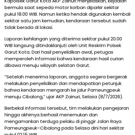
Kapolsek Garut Kota AKP Zainuri menjelaskan, kejadian
bermula saat sepeda motor korban diparkir sekitar
pukul 18.00 WIB. Namun ketika hendak digunakan kembali
sekitar satu jam kemudian, kendaraan tersebut sudah
tidak berada di lokasi.
Laporan kehilangan yang diterima sekitar pukul 20.00
WIB langsung ditindaklanjuti oleh Unit Reskrim Polsek
Garut Kota. Dari hasil penyelidikan awal, petugas
memperoleh informasi bahwa kendaraan hasil curian
dibawa menuju wilayah selatan Garut.
“Setelah menerima laporan, anggota segera bergerak
melakukan penyelidikan dan mendapatkan petunjuk
bahwa kendaraan mengarah ke jalur Pameungpeuk
menuju Cibalong,” ujar AKP Zainuri, Selasa (8/7/2026).
Berbekal informasi tersebut, tim melakukan pengejaran
hingga akhirnya berhasil menemukan dan
mengamankan terduga pelaku di pinggir Jalan Raya
Pameungpeuk–Cibalong pada Selasa dini hari sekitar
pukul 02.15 WIB.