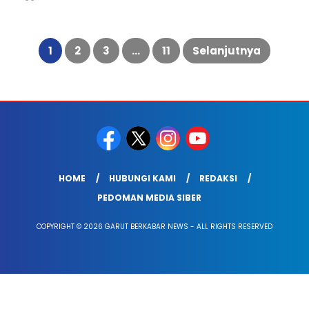
Paginasi
pos
1
2
3
…
11
Selanjutnya
HOME
HUBUNGI KAMI
REDAKSI
PEDOMAN MEDIA SIBER
COPYRIGHT © 2026 GARUT BERKABAR NEWS - ALL RIGHTS RESERVED