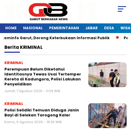
HOME
NASIONAL
PEMERINTAHAN
JABAR
DESA
WISA
kominfo Garut, Dorong Keterbukaan Informasi Publik
Pelat
Berita
KRIMINAL
KRIMINAL
Perempuan Belum Diketahui
Identitasnya Tewas Usai Tertemper
Kereta di Kadungora, Polisi Lakukan
Penyelidikan
Jumat, 7 Agustus 2026 - 11:09 WIB
KRIMINAL
Polisi Selidiki Temuan Diduga Janin
Bayi di Selokan Tarogong Kaler
Kamis, 6 Agustus 2026 - 18:26 WIB