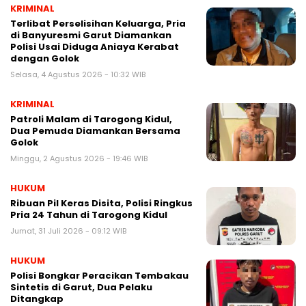
KRIMINAL
Terlibat Perselisihan Keluarga, Pria
di Banyuresmi Garut Diamankan
Polisi Usai Diduga Aniaya Kerabat
dengan Golok
Selasa, 4 Agustus 2026 - 10:32 WIB
KRIMINAL
Patroli Malam di Tarogong Kidul,
Dua Pemuda Diamankan Bersama
Golok
Minggu, 2 Agustus 2026 - 19:46 WIB
HUKUM
Ribuan Pil Keras Disita, Polisi Ringkus
Pria 24 Tahun di Tarogong Kidul
Jumat, 31 Juli 2026 - 09:12 WIB
HUKUM
Polisi Bongkar Peracikan Tembakau
Sintetis di Garut, Dua Pelaku
Ditangkap