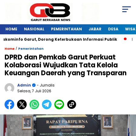
HOME
NASIONAL
PEMERINTAHAN
JABAR
DESA
WISA
skominfo Garut, Dorong Keterbukaan Informasi Publik
Pela
/
Home
Pemerintahan
DPRD dan Pemkab Garut Perkuat
Kolaborasi Wujudkan Tata Kelola
Keuangan Daerah yang Transparan
Admin
- Jurnalis
Selasa, 7 Juli 2026