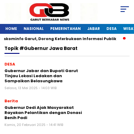
HOME
NASIONAL
PEMERINTAHAN
JABAR
DESA
WISA
Diskominfo Garut, Dorong Keterbukaan Informasi Publik
Pe
Topik
#Gubernur Jawa Barat
DESA
Gubernur Jabar dan Bupati Garut
Tinjau Lokasi Ledakan dan
Sampaikan Belasungkawa
Selasa, 13 Mei 2025 - 14:03 WIB
Berita
Gubernur Dedi Ajak Masyarakat
Rayakan Pelantikan dengan Donasi
Benih Padi
Kamis, 20 Februari 2025 - 14:41 WIB