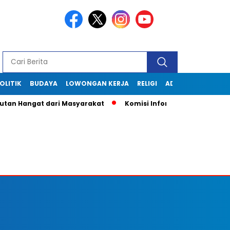
OLITIK
BUDAYA
LOWONGAN KERJA
RELIGI
ADVERTORIAL
tan Hangat dari Masyarakat
Komisi Informasi Jabar Kunjung