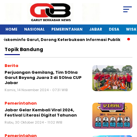
HOME
NASIONAL
PEMERINTAHAN
JABAR
DESA
WISA
 Diskominfo Garut, Dorong Keterbukaan Informasi Publik
P
Topik
Bandung
Berita
Perjuangan Gemilang, Tim SOIna
Garut Boyong Juara 3 di SOIna CUP
Jabar
Kamis, 14 November 2024 - 07:31 WIB
Pemerintahan
Jabar Gelar Kembali Viral 2024,
Festival Literasi Digital Tahunan
Rabu, 30 Oktober 2024 - 11:02 WIB
Pemerintahan