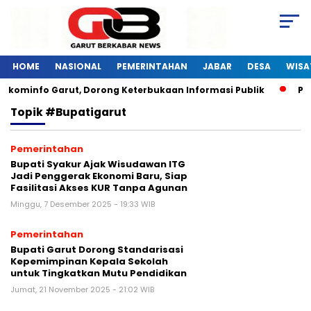
HOME
NASIONAL
PEMERINTAHAN
JABAR
DESA
WISA
skominfo Garut, Dorong Keterbukaan Informasi Publik
Pela
Topik
#Bupatigarut
Pemerintahan
Bupati Syakur Ajak Wisudawan ITG
Jadi Penggerak Ekonomi Baru, Siap
Fasilitasi Akses KUR Tanpa Agunan
Minggu, 7 Desember 2025 - 19:33 WIB
Pemerintahan
Bupati Garut Dorong Standarisasi
Kepemimpinan Kepala Sekolah
untuk Tingkatkan Mutu Pendidikan
Jumat, 21 November 2025 - 21:02 WIB