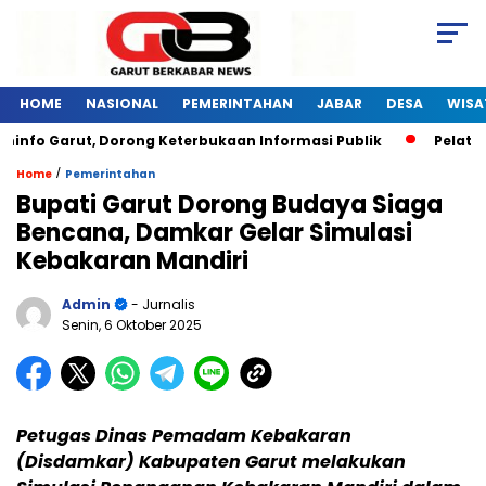
HOME
NASIONAL
PEMERINTAHAN
JABAR
DESA
WISA
fo Garut, Dorong Keterbukaan Informasi Publik
Pelatihan
/
Home
Pemerintahan
Bupati Garut Dorong Budaya Siaga
Bencana, Damkar Gelar Simulasi
Kebakaran Mandiri
Admin
- Jurnalis
Senin, 6 Oktober 2025
Petugas Dinas Pemadam Kebakaran
(Disdamkar) Kabupaten Garut melakukan