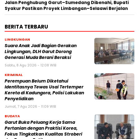
Jalan Penghubung Garut–Sumedang Dibenahi, Bupati
Syakur Pastikan Proyek Limbangan–Selaawi Berjalan
BERITA TERBARU
LINGKUNGAN
Suara Anak Jadi Bagian Gerakan
Lingkungan, DLH Garut Dorong
Generasi Muda Berani Beraksi
Sabtu, 8 Agu 2026 - 12:08 WIB
KRIMINAL
Perempuan Belum Diketahui
Identitasnya Tewas Usai Tertemper
Kereta di Kadungora, Polisi Lakukan
Penyelidikan
Jumat, 7 Agu 2026 - 11:09 WIB
BUDAYA
Garut Buka Peluang Kerja Sama
Pertanian dengan Praktisi Korea,
Fokus Tingkatkan Kualitas Stroberi