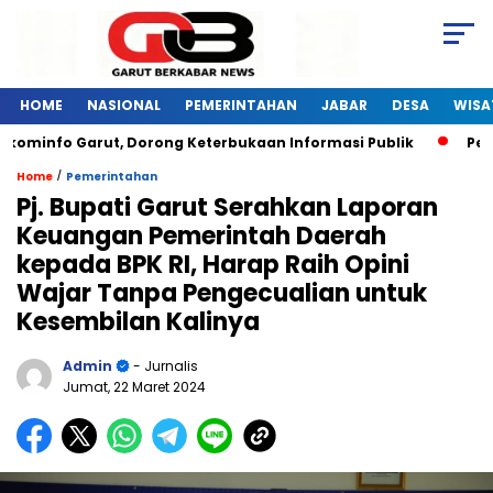
HOME
NASIONAL
PEMERINTAHAN
JABAR
DESA
WISA
minfo Garut, Dorong Keterbukaan Informasi Publik
Pelatih
/
Home
Pemerintahan
Pj. Bupati Garut Serahkan Laporan
Keuangan Pemerintah Daerah
kepada BPK RI, Harap Raih Opini
Wajar Tanpa Pengecualian untuk
Kesembilan Kalinya
Admin
- Jurnalis
Jumat, 22 Maret 2024