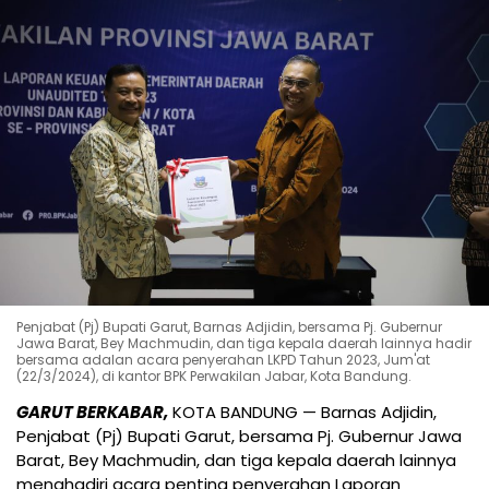
Penjabat (Pj) Bupati Garut, Barnas Adjidin, bersama Pj. Gubernur
Jawa Barat, Bey Machmudin, dan tiga kepala daerah lainnya hadir
bersama adalan acara penyerahan LKPD Tahun 2023, Jum'at
(22/3/2024), di kantor BPK Perwakilan Jabar, Kota Bandung.
GARUT BERKABAR,
KOTA BANDUNG — Barnas Adjidin,
Penjabat (Pj) Bupati Garut, bersama Pj. Gubernur Jawa
Barat, Bey Machmudin, dan tiga kepala daerah lainnya
menghadiri acara penting penyerahan Laporan