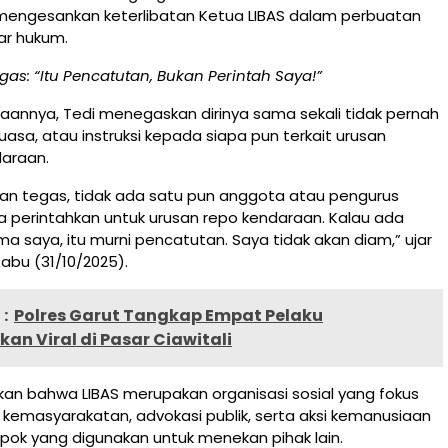
a mengesankan keterlibatan Ketua LIBAS dalam perbuatan
r hukum.
egas: “Itu Pencatutan, Bukan Perintah Saya!”
aannya, Tedi menegaskan dirinya sama sekali tidak pernah
kuasa, atau instruksi kepada siapa pun terkait urusan
daraan.
an tegas, tidak ada satu pun anggota atau pengurus
a perintahkan untuk urusan repo kendaraan. Kalau ada
 saya, itu murni pencatutan. Saya tidak akan diam,” ujar
Rabu (31/10/2025).
:
Polres Garut Tangkap Empat Pelaku
an Viral di Pasar Ciawitali
an bahwa LIBAS merupakan organisasi sosial yang fokus
kemasyarakatan, advokasi publik, serta aksi kemanusiaan
pok yang digunakan untuk menekan pihak lain.