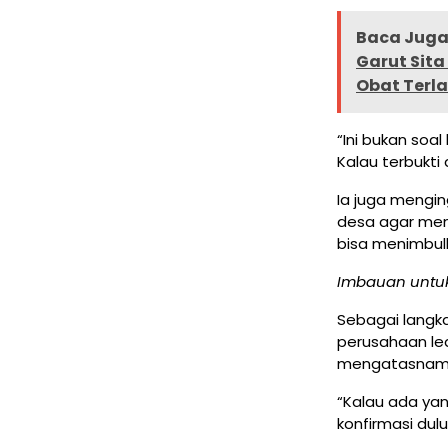
Baca Juga 
Garut Sita
Obat Terl
“Ini bukan soal
Kalau terbukti
Ia juga mengin
desa agar men
bisa menimbul
Imbauan untuk
Sebagai langk
perusahaan le
mengatasnamaka
“Kalau ada ya
konfirmasi dulu