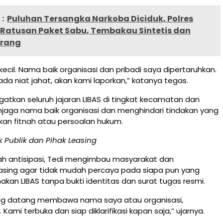
:
Puluhan Tersangka Narkoba Diciduk, Polres
 Ratusan Paket Sabu, Tembakau Sintetis dan
arang
 kecil. Nama baik organisasi dan pribadi saya dipertaruhkan.
 ada niat jahat, akan kami laporkan,” katanya tegas.
gatkan seluruh jajaran LIBAS di tingkat kecamatan dan
jaga nama baik organisasi dan menghindari tindakan yang
kan fitnah atau persoalan hukum.
 Publik dan Pihak Leasing
ah antisipasi, Tedi mengimbau masyarakat dan
asing agar tidak mudah percaya pada siapa pun yang
n LIBAS tanpa bukti identitas dan surat tugas resmi.
ng datang membawa nama saya atau organisasi,
. Kami terbuka dan siap diklarifikasi kapan saja,” ujarnya.