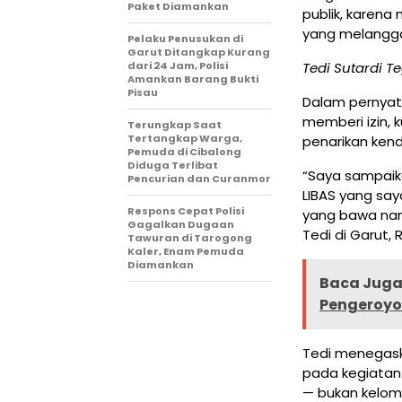
Paket Diamankan
publik, karen
yang melangga
Pelaku Penusukan di
Garut Ditangkap Kurang
dari 24 Jam, Polisi
Tedi Sutardi T
Amankan Barang Bukti
Pisau
Dalam pernyat
memberi izin, 
Terungkap Saat
Tertangkap Warga,
penarikan ken
Pemuda di Cibalong
Diduga Terlibat
“Saya sampaik
Pencurian dan Curanmor
LIBAS yang say
Respons Cepat Polisi
yang bawa nama
Gagalkan Dugaan
Tedi di Garut, 
Tawuran di Tarogong
Kaler, Enam Pemuda
Diamankan
Baca Juga 
Pengeroyok
Tedi menegask
pada kegiatan 
— bukan kelom