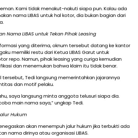
reman. Kami tidak menakut-nakuti siapa pun. Kalau ada
an nama LIBAS untuk hal kotor, dia bukan bagian dari
a.
 Nama LIBAS untuk Tekan Pihak Leasing
formasi yang diterima, oknum tersebut datang ke kantor
aku memiliki restu dari Ketua LIBAS Garut untuk
or repo. Namun, pihak leasing yang curiga kemudian
ifikasi dan menemukan bahwa klaim itu tidak benar.
l tersebut, Tedi langsung memerintahkan jajarannya
ntitas dan motif pelaku.
ahu, saya langsung minta anggota telusuri siapa dia.
oba main nama saya,” ungkap Tedi.
Jalur Hukum
menegaskan akan menempuh jalur hukum jika terbukti ada
an nama dirinya atau organisasi LIBAS.