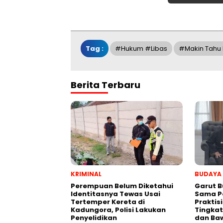
Tag :
#Hukum #Libas
#Makin Tahu
Berita Terbaru
KRIMINAL
BUDAYA
Perempuan Belum Diketahui
Garut B
Identitasnya Tewas Usai
Sama P
Tertemper Kereta di
Praktis
Kadungora, Polisi Lakukan
Tingkat
Penyelidikan
dan Ba