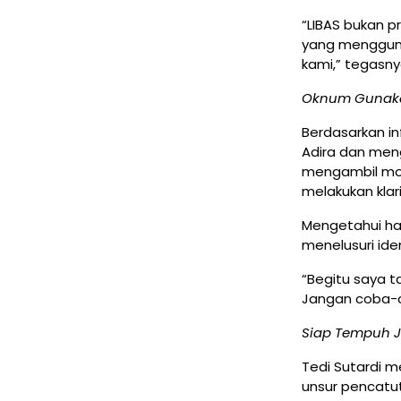
“LIBAS bukan p
yang menggunak
kami,” tegasny
Oknum Gunakan
Berdasarkan in
Adira dan meng
mengambil mot
melakukan klar
Mengetahui ha
menelusuri ide
“Begitu saya t
Jangan coba-c
Siap Tempuh 
Tedi Sutardi 
unsur pencatut