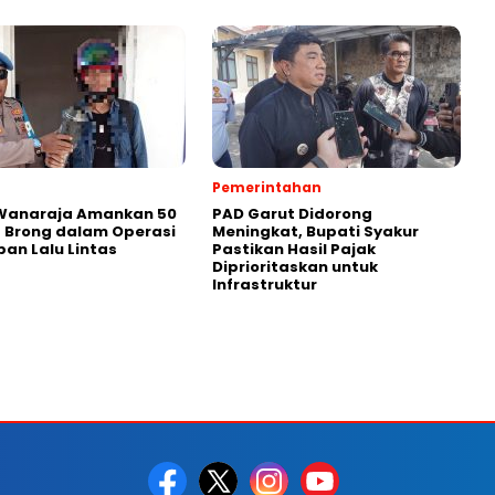
Pemerintahan
 Wanaraja Amankan 50
PAD Garut Didorong
 Brong dalam Operasi
Meningkat, Bupati Syakur
ban Lalu Lintas
Pastikan Hasil Pajak
Diprioritaskan untuk
Infrastruktur