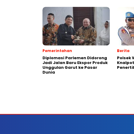
Pemerintahan
Berita
Diplomasi Parlemen Didorong
Polsek
Jadi Jalan Baru Ekspor Produk
Knalpot
Unggulan Garut ke Pasar
Penerti
Dunia