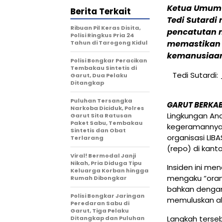
Ketua Umum 
Berita Terkait
Tedi Sutardi
Ribuan Pil Keras Disita,
pencatutan n
Polisi Ringkus Pria 24
memastikan L
Tahun di Tarogong Kidul
kemanusiaan.
Polisi Bongkar Peracikan
Tembakau Sintetis di
Tedi Sutardi
Garut, Dua Pelaku
Ditangkap
Puluhan Tersangka
GARUT BERKA
Narkoba Diciduk, Polres
Lingkungan Ana
Garut Sita Ratusan
Paket Sabu, Tembakau
kegeramannya 
Sintetis dan Obat
organisasi LIB
Terlarang
(repo) di kanto
Viral! Bermodal Janji
Nikah, Pria Diduga Tipu
Insiden ini m
Keluarga Korban hingga
mengaku “orang
Rumah Dibongkar
bahkan denga
Polisi Bongkar Jaringan
memuluskan ak
Peredaran Sabu di
Garut, Tiga Pelaku
Langkah terseb
Ditangkap dan Puluhan