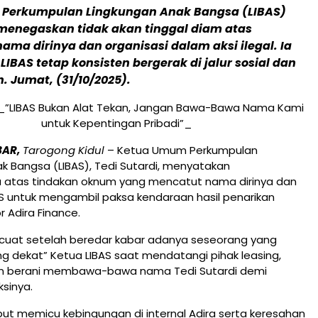
Perkumpulan Lingkungan Anak Bangsa (LIBAS)
 menegaskan tidak akan tinggal diam atas
ama dirinya dan organisasi dalam aksi ilegal. Ia
IBAS tetap konsisten bergerak di jalur sosial dan
 Jumat, (31/10/2025).
: _”LIBAS Bukan Alat Tekan, Jangan Bawa-Bawa Nama Kami
untuk Kepentingan Pribadi”_
BAR,
Tarogong Kidul
– Ketua Umum Perkumpulan
k Bangsa (LIBAS), Tedi Sutardi, menyatakan
atas tindakan oknum yang mencatut nama dirinya dan
AS untuk mengambil paksa kendaraan hasil penarikan
r Adira Finance.
encuat setelah beredar kabar adanya seseorang yang
 dekat” Ketua LIBAS saat mendatangi pihak leasing,
n berani membawa-bawa nama Tedi Sutardi demi
sinya.
ut memicu kebingungan di internal Adira serta keresahan