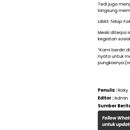
Tedi juga meng
langsung memp
LIBAS Tetap Fok
Meski diterpa 
kegiatan sosia
“Kami berdiri 
nyata untuk m
pungkasnya.(r
Penulis :
Rizky
Editor :
Admin
Sumber Berita
Follow What
untuk update