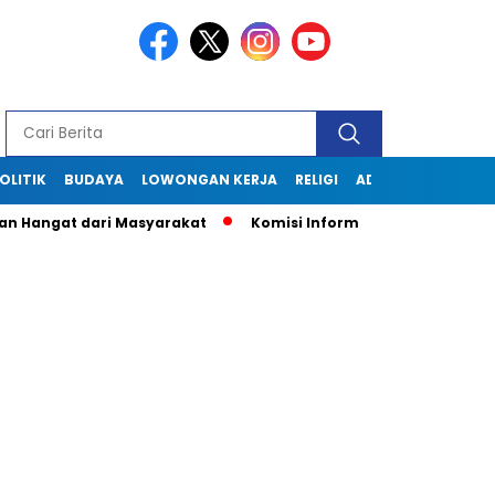
OLITIK
BUDAYA
LOWONGAN KERJA
RELIGI
ADVERTORIAL
ngat dari Masyarakat
Komisi Informasi Jabar Kunjungi Disk