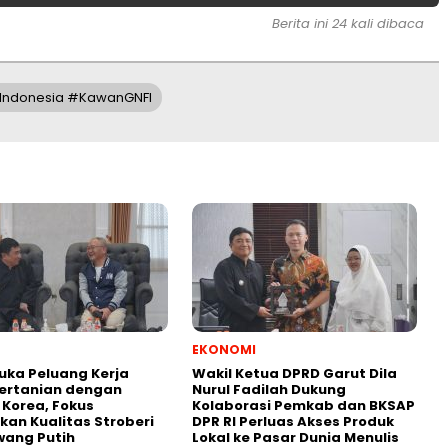
Berita ini 24 kali dibaca
 Indonesia #KawanGNFI
EKONOMI
uka Peluang Kerja
Wakil Ketua DPRD Garut Dila
ertanian dengan
Nurul Fadilah Dukung
i Korea, Fokus
Kolaborasi Pemkab dan BKSAP
kan Kualitas Stroberi
DPR RI Perluas Akses Produk
wang Putih
Lokal ke Pasar Dunia Menulis