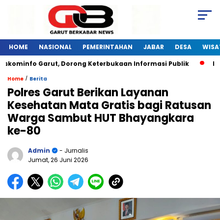
HOME
NASIONAL
PEMERINTAHAN
JABAR
DESA
WISA
skominfo Garut, Dorong Keterbukaan Informasi Publik
Pela
/
Home
Berita
Polres Garut Berikan Layanan
Kesehatan Mata Gratis bagi Ratusan
Warga Sambut HUT Bhayangkara
ke-80
Admin
- Jurnalis
Jumat, 26 Juni 2026