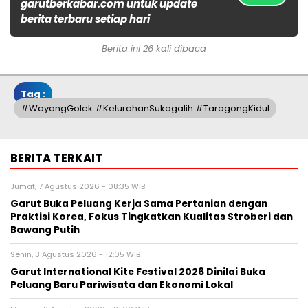
garutberkabar.com untuk update
berita terbaru setiap hari
Berita ini 26 kali dibaca
Tag :
#wayangGolek #KelurahanSukagalih #TarogongKidul
BERITA TERKAIT
Jumat, 7 Agustus 2026 - 08:35 WIB
Garut Buka Peluang Kerja Sama Pertanian dengan
Praktisi Korea, Fokus Tingkatkan Kualitas Stroberi dan
Bawang Putih
Senin, 3 Agustus 2026 - 12:05 WIB
Garut International Kite Festival 2026 Dinilai Buka
Peluang Baru Pariwisata dan Ekonomi Lokal