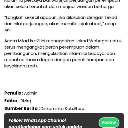
Kartini. Ia percaya bahwa jejak perjuangan perempuan
akan selalu tercatat dan menjadi warisan berharga.
“Langkah sekecil apapun, jika dilakukan dengan tekad
dan nilai perjuangan, akan memiliki jejak abadi,” ucap
Ani.
Acara Milad ke-3 ini menegaskan tekad Wahegar untuk
terus mengangkat peran perempuan dalam
pembangunan, mengukuhkan nilai-nilai budaya, dan
menatap masa depan dengan penuh harapan dan
keyakinan.(red).
Penulis :
Admin
Editor :
Rizkq
Sumber Berita :
Diskominfo Kab.Garut
Follow WhatsApp Channel
Follow
garutberkabar.com untuk update