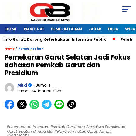
HOME
NASIONAL
PEMERINTAHAN
JABAR
DESA
WISA
 Garut, Dorong Keterbukaan Informasi Publik
Pelatihan Di
/
Home
Pemerintahan
Pemekaran Garut Selatan Jadi Fokus
Bahasan Pemkab Garut dan
Presidium
Milki
- Jurnalis
Jumat, 24 Januari 2025
Pertemuan rutin antara Pemkab Garut dan Presidium Pemekaran
Garut Selatan di Aula Mal Pelayanan Publik Garut, Jumat
(24/1/2025).