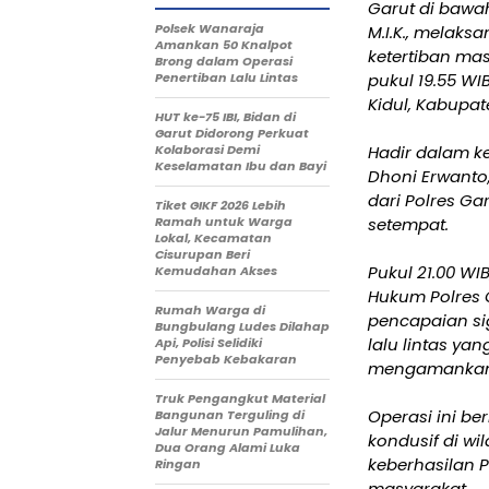
Garut di bawah
Polsek Wanaraja
M.I.K., melak
Amankan 50 Knalpot
ketertiban ma
Brong dalam Operasi
Penertiban Lalu Lintas
pukul 19.55 W
Kidul, Kabupat
HUT ke-75 IBI, Bidan di
Garut Didorong Perkuat
Kolaborasi Demi
Hadir dalam k
Keselamatan Ibu dan Bayi
Dhoni Erwanto, 
dari Polres Ga
Tiket GIKF 2026 Lebih
Ramah untuk Warga
setempat.
Lokal, Kecamatan
Cisurupan Beri
Pukul 21.00 WI
Kemudahan Akses
Hukum Polres G
Rumah Warga di
pencapaian sig
Bungbulang Ludes Dilahap
lalu lintas ya
Api, Polisi Selidiki
Penyebab Kebakaran
mengamankan 
Truk Pengangkut Material
Operasi ini b
Bangunan Terguling di
Jalur Menurun Pamulihan,
kondusif di w
Dua Orang Alami Luka
keberhasilan 
Ringan
masyarakat.