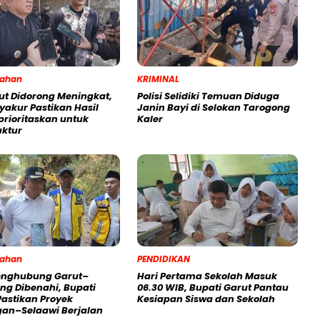
tahan
KRIMINAL
ut Didorong Meningkat,
Polisi Selidiki Temuan Diduga
yakur Pastikan Hasil
Janin Bayi di Selokan Tarogong
prioritaskan untuk
Kaler
uktur
tahan
PENDIDIKAN
enghubung Garut–
Hari Pertama Sekolah Masuk
g Dibenahi, Bupati
06.30 WIB, Bupati Garut Pantau
Pastikan Proyek
Kesiapan Siswa dan Sekolah
an–Selaawi Berjalan