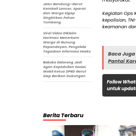
Jalur Bandung–Garut
Kembali Lancar, Aparat
Kegiatan Ops K
dan Warga Sigap
Singkirkan Pohon
kepolisian, T
Tumbang
keamanan dan 
Viral Video Diklaim
Harimau Menerkam
Warga di Gunung
Papandayan, Pengelola
Tegaskan Informasi Hoaks
Baca Juga 
Pantai Ka
Boboko Didorong Jadi
Agen Kepedulian Sosial,
Wakil Ketua DPRD Garut
Siap Berikan Dukungan
Follow What
untuk update
Berita Terbaru