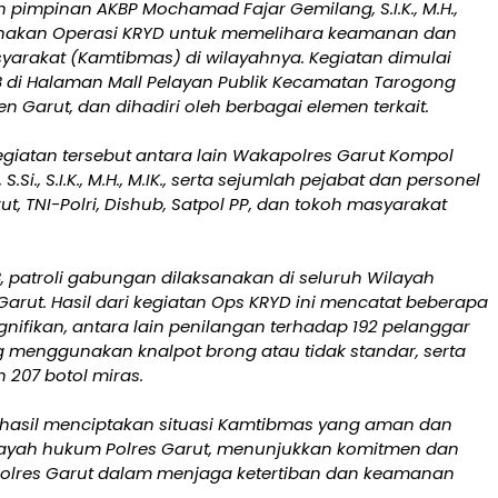
 pimpinan AKBP Mochamad Fajar Gemilang, S.I.K., M.H.,
sanakan Operasi KRYD untuk memelihara keamanan dan
syarakat (Kamtibmas) di wilayahnya. Kegiatan dimulai
IB di Halaman Mall Pelayan Publik Kecamatan Tarogong
en Garut, dan dihadiri oleh berbagai elemen terkait.
egiatan tersebut antara lain Wakapolres Garut Kompol
S.Si., S.I.K., M.H., M.IK., serta sejumlah pejabat dan personel
rut, TNI-Polri, Dishub, Satpol PP, dan tokoh masyarakat
B, patroli gabungan dilaksanakan di seluruh Wilayah
arut. Hasil dari kegiatan Ops KRYD ini mencatat beberapa
nifikan, antara lain penilangan terhadap 192 pelanggar
ng menggunakan knalpot brong atau tidak standar, serta
207 botol miras.
erhasil menciptakan situasi Kamtibmas yang aman dan
ilayah hukum Polres Garut, menunjukkan komitmen dan
Polres Garut dalam menjaga ketertiban dan keamanan