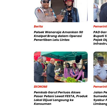
Berita
Pemerin
Polsek Wanaraja Amankan 50
PAD Gar
Knalpot Brong dalam Operasi
Bupati S
Penertiban Lalu Lintas
Pajak Di
Infrastr
EKONOMI
Pemerin
Pemkab Garut Perluas Akses
Jalan P
Pasar Petani Lewat FESTA, Produk
Sumedan
Lokal Dijual Langsung ke
Syakur 
Konsumen
Limbang