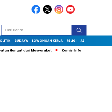
OLITIK
BUDAYA
LOWONGAN KERJA
RELIGI
ADVERTORIAL
 Hangat dari Masyarakat
Komisi Informasi Jabar Kunjungi D