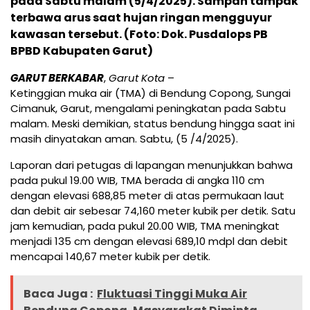
pada Sabtu malam (5/4/2025). Sampah tampak
terbawa arus saat hujan ringan mengguyur
kawasan tersebut. (Foto: Dok. Pusdalops PB
BPBD Kabupaten Garut)
GARUT BERKABAR
,
Garut Kota
–
Ketinggian muka air (TMA) di Bendung Copong, Sungai
Cimanuk, Garut, mengalami peningkatan pada Sabtu
malam. Meski demikian, status bendung hingga saat ini
masih dinyatakan aman. Sabtu, (5 /4/2025).
Laporan dari petugas di lapangan menunjukkan bahwa
pada pukul 19.00 WIB, TMA berada di angka 110 cm
dengan elevasi 688,85 meter di atas permukaan laut
dan debit air sebesar 74,160 meter kubik per detik. Satu
jam kemudian, pada pukul 20.00 WIB, TMA meningkat
menjadi 135 cm dengan elevasi 689,10 mdpl dan debit
mencapai 140,67 meter kubik per detik.
Baca Juga :
Fluktuasi Tinggi Muka Air