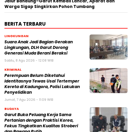
Jalur Bandung–Garut Kembali Lancar, Aparat dan
Warga Sigap Singkirkan Pohon Tumbang
BERITA TERBARU
LINGKUNGAN
Suara Anak Jadi Bagian Gerakan
Lingkungan, DLH Garut Dorong
Generasi Muda Berani Beraksi
Sabtu, 8 Agu 2026 - 12:08 WIB
KRIMINAL
Perempuan Belum Diketahui
Identitasnya Tewas Usai Tertemper
Kereta di Kadungora, Polisi Lakukan
Penyelidikan
Jumat, 7 Agu 2026 - 11:09 WIB
BUDAYA
Garut Buka Peluang Kerja Sama
Pertanian dengan Praktisi Korea,
Fokus Tingkatkan Kualitas Stroberi
dan Bawang Putih