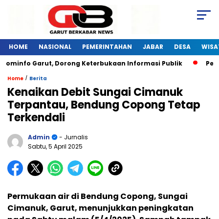
HOME
NASIONAL
PEMERINTAHAN
JABAR
DESA
WISA
kominfo Garut, Dorong Keterbukaan Informasi Publik
Pelat
/
Home
Berita
Kenaikan Debit Sungai Cimanuk
Terpantau, Bendung Copong Tetap
Terkendali
Admin
- Jurnalis
Sabtu, 5 April 2025
Permukaan air di Bendung Copong, Sungai
Cimanuk, Garut, menunjukkan peningkatan