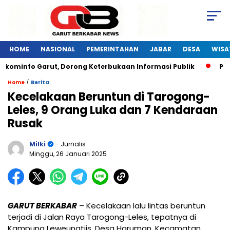
HOME
NASIONAL
PEMERINTAHAN
JABAR
DESA
WISA
skominfo Garut, Dorong Keterbukaan Informasi Publik
Pela
/
Home
Berita
Kecelakaan Beruntun di Tarogong-
Leles, 9 Orang Luka dan 7 Kendaraan
Rusak
Milki
- Jurnalis
Minggu, 26 Januari 2025
GARUT BERKABAR
– Kecelakaan lalu lintas beruntun
terjadi di Jalan Raya Tarogong-Leles, tepatnya di
Kampung Leweungtiis, Desa Haruman, Kecamatan