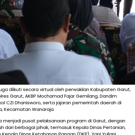
juga diikuti secara virtual oleh perwakilan Kabupaten Garut,
lres Garut, AKBP Mochamad Fajar Gemilang, Dandim
tkol CZI Dhanisworo, serta jajaran pemerintah daerah di
a, Kecamatan Wanaraja.
 menjadi pusat pelaksanaan program di Garut, dengan
 dari berbagai pihak, termasuk Kepala Dinas Pertanian,
Kepala Dinas Ketahanan Pangan (DKP), Yani Yuliani.