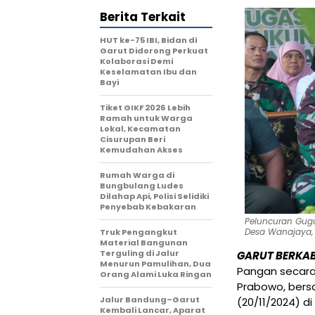
Berita Terkait
HUT ke-75 IBI, Bidan di
Garut Didorong Perkuat
Kolaborasi Demi
Keselamatan Ibu dan
Bayi
Tiket GIKF 2026 Lebih
Ramah untuk Warga
Lokal, Kecamatan
Cisurupan Beri
Kemudahan Akses
Rumah Warga di
Bungbulang Ludes
Dilahap Api, Polisi Selidiki
Penyebab Kebakaran
Peluncuran Gugu
Desa Wanajaya, 
Truk Pengangkut
Material Bangunan
Terguling di Jalur
GARUT BERKA
Menurun Pamulihan, Dua
Pangan secara r
Orang Alami Luka Ringan
Prabowo, bersa
Jalur Bandung–Garut
(20/11/2024) di
Kembali Lancar, Aparat