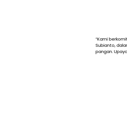
“Kami berkomi
Subianto, dal
pangan. Upaya i