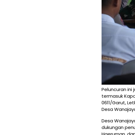
Peluncuran ini 
termasuk Kapo
0611/Garut, Le
Desa Wanajay
Desa Wanajaya
dukungan penuh
Haeruman, dan 