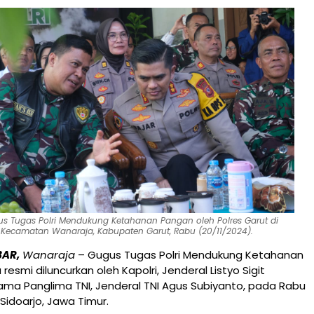
s Tugas Polri Mendukung Ketahanan Pangan oleh Polres Garut di
Kecamatan Wanaraja, Kabupaten Garut, Rabu (20/11/2024).
BAR,
Wanaraja
– Gugus Tugas Polri Mendukung Ketahanan
esmi diluncurkan oleh Kapolri, Jenderal Listyo Sigit
ma Panglima TNI, Jenderal TNI Agus Subiyanto, pada Rabu
 Sidoarjo, Jawa Timur.