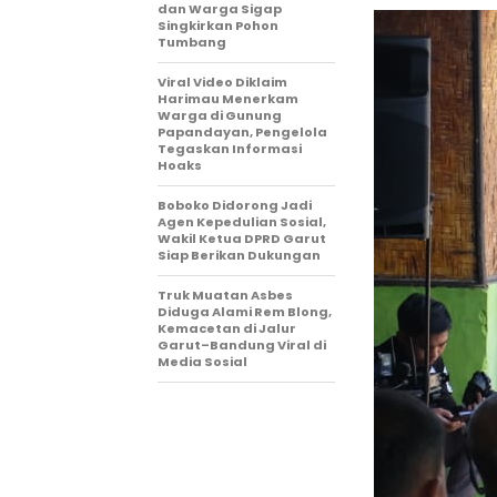
dan Warga Sigap
Singkirkan Pohon
Tumbang
Viral Video Diklaim
Harimau Menerkam
Warga di Gunung
Papandayan, Pengelola
Tegaskan Informasi
Hoaks
Boboko Didorong Jadi
Agen Kepedulian Sosial,
Wakil Ketua DPRD Garut
Siap Berikan Dukungan
Truk Muatan Asbes
Diduga Alami Rem Blong,
Kemacetan di Jalur
Garut–Bandung Viral di
Media Sosial