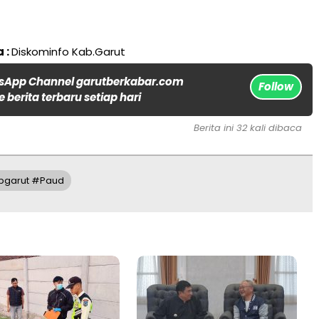
 :
Diskominfo Kab.Garut
sApp Channel garutberkabar.com
Follow
 berita terbaru setiap hari
Berita ini 32 kali dibaca
bgarut #Paud