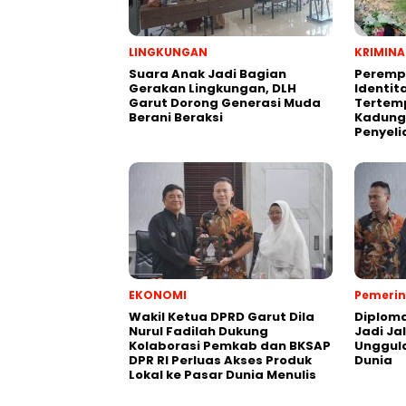
LINGKUNGAN
KRIMINA
Suara Anak Jadi Bagian
Peremp
Gerakan Lingkungan, DLH
Identit
Garut Dorong Generasi Muda
Tertemp
Berani Beraksi
Kadungo
Penyeli
EKONOMI
Pemeri
Wakil Ketua DPRD Garut Dila
Diploma
Nurul Fadilah Dukung
Jadi Ja
Kolaborasi Pemkab dan BKSAP
Unggula
DPR RI Perluas Akses Produk
Dunia
Lokal ke Pasar Dunia Menulis