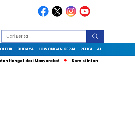
OLITIK
BUDAYA
LOWONGAN KERJA
RELIGI
ADVERTORIAL
 Hangat dari Masyarakat
Komisi Informasi Jabar Kunjungi D