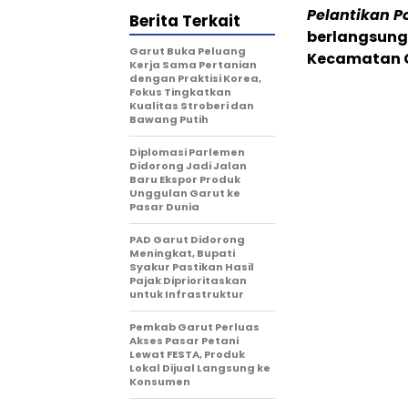
Pelantikan 
Berita Terkait
berlangsung
Garut Buka Peluang
Kecamatan Ga
Kerja Sama Pertanian
dengan Praktisi Korea,
Fokus Tingkatkan
Kualitas Stroberi dan
Bawang Putih
Diplomasi Parlemen
Didorong Jadi Jalan
Baru Ekspor Produk
Unggulan Garut ke
Pasar Dunia
PAD Garut Didorong
Meningkat, Bupati
Syakur Pastikan Hasil
Pajak Diprioritaskan
untuk Infrastruktur
Pemkab Garut Perluas
Akses Pasar Petani
Lewat FESTA, Produk
Lokal Dijual Langsung ke
Konsumen