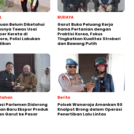
L
BUDAYA
uan Belum Diketahui
Garut Buka Peluang Kerja
asnya Tewas Usai
Sama Pertanian dengan
er Kereta di
Praktisi Korea, Fokus
ra, Polisi Lakukan
Tingkatkan Kualitas Stroberi
dikan
dan Bawang Putih
ntahan
Berita
si Parlemen Didorong
Polsek Wanaraja Amankan 50
lan Baru Ekspor Produk
Knalpot Brong dalam Operasi
n Garut ke Pasar
Penertiban Lalu Lintas