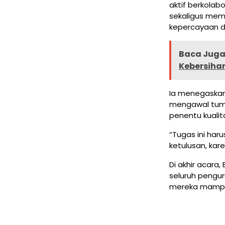
aktif berkola
sekaligus mem
kepercayaan di
Baca Juga 
Kebersiha
Ia menegaskan
mengawal tumb
penentu kuali
“Tugas ini har
ketulusan, ka
Di akhir acar
seluruh pengur
mereka mampu