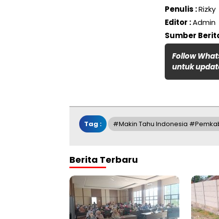
Penulis :
Rizky
Editor :
Admin
Sumber Berita
Follow What
untuk update
Tag :
#Makin Tahu Indonesia #Pemka
Berita Terbaru