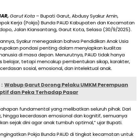
BAR,
Garut Kota
– Bupati Garut, Abdusy Syakur Amin,
mpok Kerja (Pokja) Bunda PAUD Kabupaten dan Kecamatan
opo, Jalan Kiansantang, Garut Kota, Selasa (30/9/2025).
nnya, Syakur menegaskan bahwa Pendidikan Anak Usia
erupakan pondasi penting dalam menyiapkan kualitas
anusia di masa depan. Menurutnya, PAUD tidak hanya
 belajar, tetapi mencakup pembentukan sikap, karakter,
ecerdasan sosial, emosional, dan intelektual anak.
:
Wabup Garut Dorong Pelaku UMKM Perempuan
ptif dan Peka Terhadap Pasar
ahapan fundamental yang melibatkan seluruh pihak. Dari
ik, hingga kecerdasan emosional dan kognitif, semuanya
kan sejak dini agar anak tumbuh optimal,” ujar Bupati.
engingatkan Pokja Bunda PAUD di tingkat kecamatan untuk