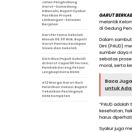
Jalan Penghubung
Garut–Sumedang
Dibenahi, Bupati Syakur
GARUT BERKA
Pastikan Proyek
Limbangan–Selaawi
melantik Kelo
Berjalan
di Gedung Pend
Hari Pertama Sekolah
Dalam sambuta
Masuk 06.30 WIB, Bupati
Garut Pantau Kesiapan
Dini (PAUD) m
Siswa dan Sekolah
sumber daya m
sebatas proses
Distribusi Pupuk Subsidi
di Garut Capai 50 Persen,
moral, serta k
Pemkab Dorong Petani
Lengkapi Data RDKK
Baca Juga 
412 Warga Garut Ikuti
Pelatihan Vokasi, Bupati
untuk Ada
Tekankan Pentingnya
SDM Kompeten
“PAUD adalah t
kesehatan, fis
harus diperhati
Syakur juga m