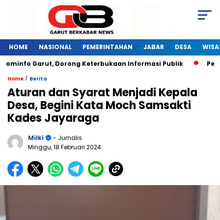
HOME
NASIONAL
PEMERINTAHAN
JABAR
DESA
WISA
info Garut, Dorong Keterbukaan Informasi Publik
Pelatiha
/
Home
Berita
Aturan dan Syarat Menjadi Kepala
Desa, Begini Kata Moch Samsakti
Kades Jayaraga
Milki
- Jurnalis
Minggu, 18 Februari 2024