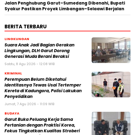
Jalan Penghubung Garut–Sumedang Dibenahi, Bupati
Syakur Pastikan Proyek Limbangan–Selaawi Berjalan
BERITA TERBARU
LINGKUNGAN
Suara Anak Jadi Bagian Gerakan
Lingkungan, DLH Garut Dorong
Generasi Muda Berani Beraksi
Sabtu, 8 Agu 2026 - 12:08 WIB
KRIMINAL
Perempuan Belum Diketahui
Identitasnya Tewas Usai Tertemper
Kereta di Kadungora, Polisi Lakukan
Penyelidikan
Jumat, 7 Agu 2026 - 11:09 WIB
BUDAYA
Garut Buka Peluang Kerja Sama
Pertanian dengan Praktisi Korea,
Fokus Tingkatkan Kualitas Stroberi