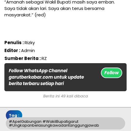
“Amanah sebagai Wakil Bupati masih saya emban.
Saya tidak akan lari. Saya akan terus bersama
masyarakat.” (red)
Penulis :
Rizky
Editor :
Admin
Sumber Berita :
RZ
Follow WhatsApp Channel
Follow
garutberkabar.com untuk update
berita terbaru setiap hari
Berita ini 49 kali dibaca
Tag :
#apelGabungan #WakilBupatigarut
#ungkapanbelasungkawadantanggungjawab