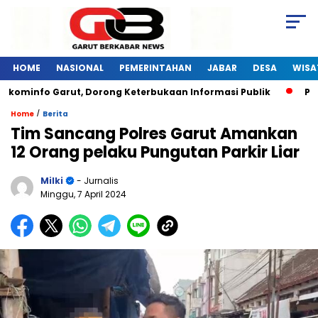
HOME
NASIONAL
PEMERINTAHAN
JABAR
DESA
WISA
skominfo Garut, Dorong Keterbukaan Informasi Publik
Pela
/
Home
Berita
Tim Sancang Polres Garut Amankan
12 Orang pelaku Pungutan Parkir Liar
Milki
- Jurnalis
Minggu, 7 April 2024