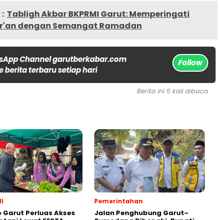
:
Tabligh Akbar BKPRMI Garut: Memperingati
ur'an dengan Semangat Ramadan
sApp Channel garutberkabar.com
Follow
 berita terbaru setiap hari
Berita ini 5 kali dibaca
I
Pemerintahan
Garut Perluas Akses
Jalan Penghubung Garut–