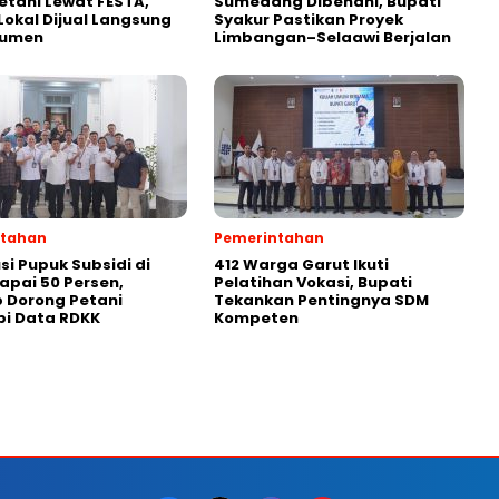
etani Lewat FESTA,
Sumedang Dibenahi, Bupati
Lokal Dijual Langsung
Syakur Pastikan Proyek
sumen
Limbangan–Selaawi Berjalan
ntahan
Pemerintahan
si Pupuk Subsidi di
412 Warga Garut Ikuti
apai 50 Persen,
Pelatihan Vokasi, Bupati
 Dorong Petani
Tekankan Pentingnya SDM
pi Data RDKK
Kompeten