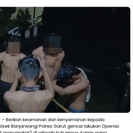
r – Berikan keamanan dan kenyamanan kepada
lsek Banjarwangi Polres Garut gencar lakukan Operasi
t masyarakat) di wilayah hukumnya. Kamis siang