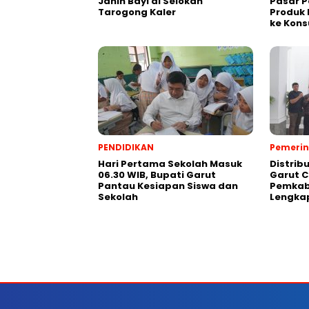
Janin Bayi di Selokan
Pasar P
Tarogong Kaler
Produk 
ke Kon
PENDIDIKAN
Pemeri
Hari Pertama Sekolah Masuk
Distribu
06.30 WIB, Bupati Garut
Garut C
Pantau Kesiapan Siswa dan
Pemkab
Sekolah
Lengka