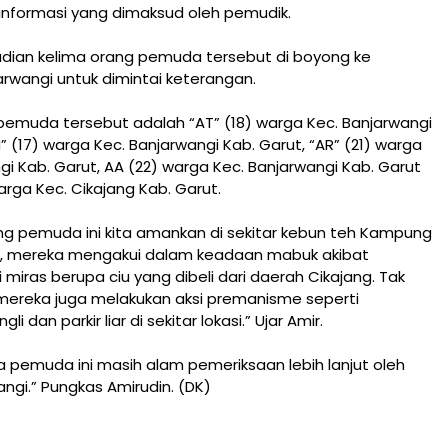
nformasi yang dimaksud oleh pemudik.
dian kelima orang pemuda tersebut di boyong ke
rwangi untuk dimintai keterangan.
pemuda tersebut adalah “AT” (18) warga Kec. Banjarwangi
N” (17) warga Kec. Banjarwangi Kab. Garut, “AR” (21) warga
gi Kab. Garut, AA (22) warga Kec. Banjarwangi Kab. Garut
arga Kec. Cikajang Kab. Garut.
ng pemuda ini kita amankan di sekitar kebun teh Kampung
, mereka mengakui dalam keadaan mabuk akibat
iras berupa ciu yang dibeli dari daerah Cikajang. Tak
ereka juga melakukan aksi premanisme seperti
 dan parkir liar di sekitar lokasi.” Ujar Amir.
ima pemuda ini masih alam pemeriksaan lebih lanjut oleh
angi.” Pungkas Amirudin. (DK)