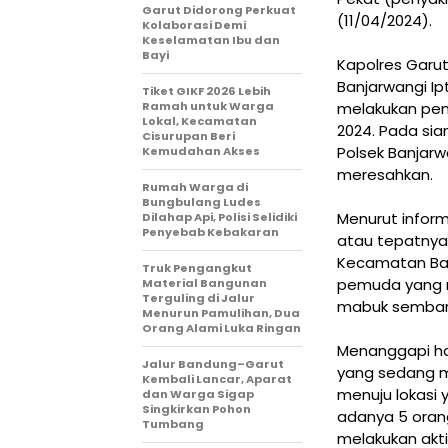
Garut Didorong Perkuat
(11/04/2024).
Kolaborasi Demi
Keselamatan Ibu dan
Bayi
Kapolres Garut 
Banjarwangi Ip
Tiket GIKF 2026 Lebih
Ramah untuk Warga
melakukan pen
Lokal, Kecamatan
2024. Pada si
Cisurupan Beri
Polsek Banjar
Kemudahan Akses
meresahkan.
Rumah Warga di
Bungbulang Ludes
Menurut inform
Dilahap Api, Polisi Selidiki
Penyebab Kebakaran
atau tepatnya
Kecamatan Ban
Truk Pengangkut
pemuda yang m
Material Bangunan
Terguling di Jalur
mabuk sembari m
Menurun Pamulihan, Dua
Orang Alami Luka Ringan
Menanggapi ha
Jalur Bandung–Garut
yang sedang m
Kembali Lancar, Aparat
menuju lokasi
dan Warga Sigap
Singkirkan Pohon
adanya 5 oran
Tumbang
melakukan aktif