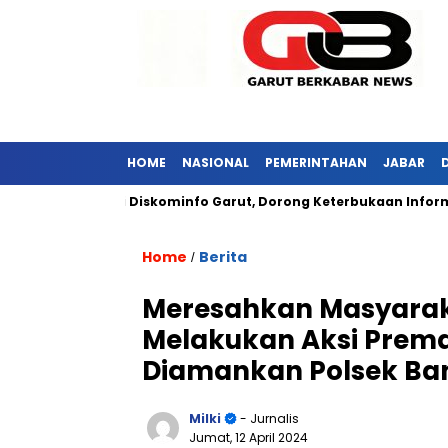
HOME
NASIONAL
PEMERINTAHAN
JABAR
bar Kunjungi Diskominfo Garut, Dorong Keterbukaan Informasi P
Home
Berita
/
Meresahkan Masyara
Melakukan Aksi Prema
Diamankan Polsek Ba
Milki
- Jurnalis
Jumat, 12 April 2024