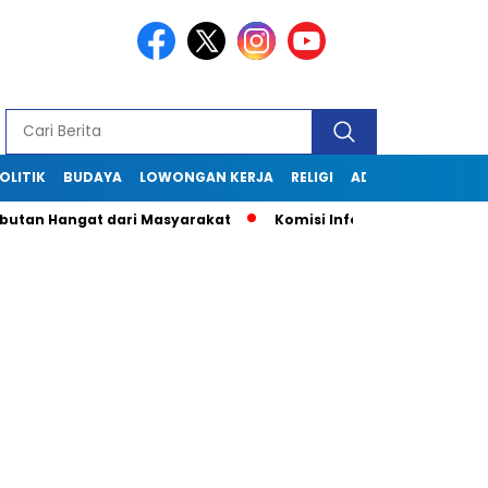
OLITIK
BUDAYA
LOWONGAN KERJA
RELIGI
ADVERTORIAL
n Hangat dari Masyarakat
Komisi Informasi Jabar Kunjungi 