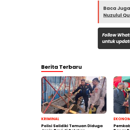
Baca Juga 
Nuzulul Q
Follow What
untuk update
Berita Terbaru
KRIMINAL
EKONOM
Polisi Selidiki Temuan Diduga
Pemkab 