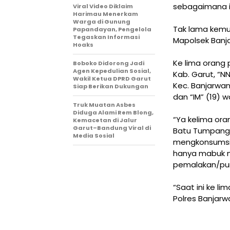
sebagaimana i
Viral Video Diklaim
Harimau Menerkam
Warga di Gunung
Tak lama kemu
Papandayan, Pengelola
Tegaskan Informasi
Mapolsek Banja
Hoaks
Ke lima orang 
Boboko Didorong Jadi
Agen Kepedulian Sosial,
Kab. Garut, “N
Wakil Ketua DPRD Garut
Kec. Banjarwan
Siap Berikan Dukungan
dan “IM” (19) w
Truk Muatan Asbes
Diduga Alami Rem Blong,
“Ya kelima ora
Kemacetan di Jalur
Garut–Bandung Viral di
Batu Tumpang
Media Sosial
mengkonsumsi m
hanya mabuk m
pemalakan/pungli
“Saat ini ke l
Polres Banjarw