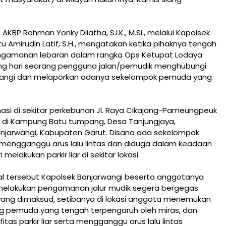
AKBP Rohman Yonky Dilatha, S.I.K., M.Si., melalui Kapolsek
tu Amirudin Latif, S.H., mengatakan ketika pihaknya tengah
gamanan lebaran dalam rangka Ops Ketupat Lodaya
ang hari seorang pengguna jalan/pemudik menghubungi
wangi dan melaporkan adanya sekelompok pemuda yang
asi di sekitar perkebunan Jl. Raya Cikajang-Pameungpeuk
 di Kampung Batu tumpang, Desa Tanjungjaya,
jarwangi, Kabupaten Garut. Disana ada sekelompok
engganggu arus lalu lintas dan diduga dalam keadaan
elakukan parkir liar di sekitar lokasi.
l tersebut Kapolsek Banjarwangi beserta anggotanya
elakukan pengamanan jalur mudik segera bergegas
 yang dimaksud, setibanya di lokasi anggota menemukan
g pemuda yang tengah terpengaruh oleh miras, dan
itas parkir liar serta mengganggu arus lalu lintas