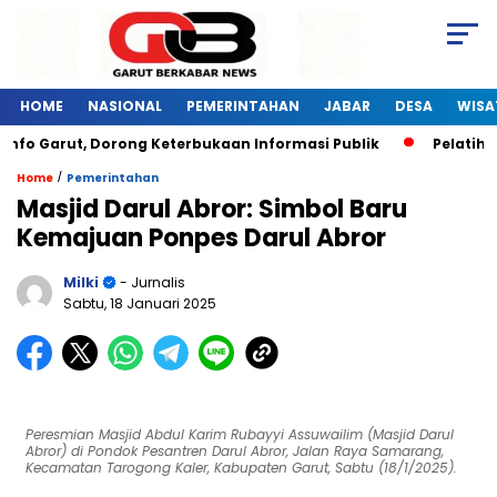
HOME
NASIONAL
PEMERINTAHAN
JABAR
DESA
WISA
Garut, Dorong Keterbukaan Informasi Publik
Pelatihan Dig
/
Home
Pemerintahan
Masjid Darul Abror: Simbol Baru
Kemajuan Ponpes Darul Abror
Milki
- Jurnalis
Sabtu, 18 Januari 2025
Peresmian Masjid Abdul Karim Rubayyi Assuwailim (Masjid Darul
Abror) di Pondok Pesantren Darul Abror, Jalan Raya Samarang,
Kecamatan Tarogong Kaler, Kabupaten Garut, Sabtu (18/1/2025).