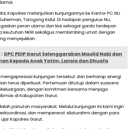
damai.
UI, Kapolres melanjutkan kunjungannya ke Kantor PC NU
 Suherman, Tarogong Kidul. Di hadapan pengurus NU,
gaskan peran ulama dan kiai sebagai garda terdepan
 keutuhan NKRI sekaligus membimbing umat dengan
ang menyejukkan.
:
DPC PDIP Garut Selenggarakan Maulid Nabi dan
unan Kepada Anak Yatim, Lansia dan Dhuafa
 mengapresiasi kunjungan tersebut dan berharap sinergi
ian terus diperkuat. Pertemuan ditutup dalam suasana
ekeluargaan, dengan komitmen bersama menjaga
tibmas di Kabupaten Garut.
alah panutan masyarakat. Melalui kunjungan ini kami ingin
 berkoordinasi, dan mempererat silaturahmi dengan para
ujar Kapolres Garut.