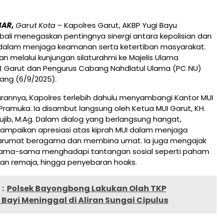
BAR,
Garut Kota
– Kapolres Garut, AKBP Yugi Bayu
ali menegaskan pentingnya sinergi antara kepolisian dan
alam menjaga keamanan serta ketertiban masyarakat.
kan melalui kunjungan silaturahmi ke Majelis Ulama
I) Garut dan Pengurus Cabang Nahdlatul Ulama (PC NU)
iang (6/9/2025).
arannya, Kapolres terlebih dahulu menyambangi Kantor MUI
 Pramuka. Ia disambut langsung oleh Ketua MUI Garut, KH.
jib, M.Ag. Dalam dialog yang berlangsung hangat,
ampaikan apresiasi atas kiprah MUI dalam menjaga
arumat beragama dan membina umat. Ia juga mengajak
sama-sama menghadapi tantangan sosial seperti paham
alan remaja, hingga penyebaran hoaks.
:
Polsek Bayongbong Lakukan Olah TKP
ayi Meninggal di Aliran Sungai Cipulus