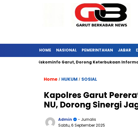
HOME
NASIONAL
PEMERINTAHAN
JABAR
ar Kunjungi Diskominfo Garut, Dorong Keterbukaan Informasi Pub
Home
HUKUM
SOSIAL
/
/
Kapolres Garut Perera
NU, Dorong Sinergi J
Admin
- Jurnalis
Sabtu, 6 September 2025