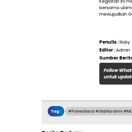
Kegiatan ini m
bersama ulam
mewujudkan Gar
Penulis :
Rizky
Editor :
Admin
Sumber Berita
Follow What
untuk update
Tag :
#PolresGarut #Silahturahmi #M