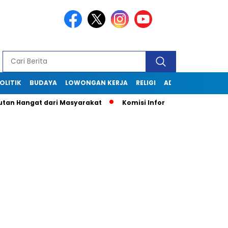
OLITIK
BUDAYA
LOWONGAN KERJA
RELIGI
ADVERTORIAL
Hangat dari Masyarakat
Komisi Informasi Jabar Kunjungi D