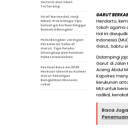
Sintetis dan Obat
Terlarang
GARUT BERKA
Viral! Bermodal Janji
Hendarto, kemb
Nikah, Pria Diduga Tipu
Keluarga Korban hingga
tokoh agama d
Rumah Dibongkar
Hal ini diwujud
Indonesia (MU
Polisi Bongkar Jaringan
Peredaran Sabu di
Garut, Sabtu s
Garut, Tiga Pelaku
Ditangkap dan Puluhan
Didampingi jaj
Paket Diamankan
Garut di Jalan
Festival Baso Aci 2026
Aceng Abdul Mu
Perkuat Identitas Kuliner
Kapolres meny
Garut Sekaligus
Bangkitkan Ekonomi
kerukunan ant
Lokal
MUI untuk ber
radikal, kenak
Baca Juga 
Penemuan B