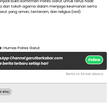
enjadi bukti komitmen Polres Garut untuk terus hadir
a dan tokoh agama dalam menjaga keamanan serta
ut yang aman, tenteram, dan religius.(red)
 :
Humas Polres Garut
sApp Channel garutberkabar.com
Follow
 berita terbaru setiap hari
Berita ini 54 kali dibaca
UI #NU