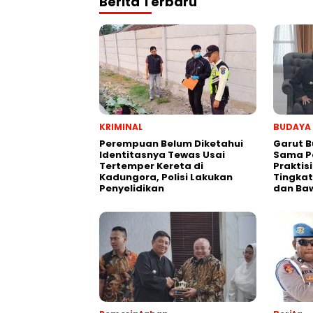
Berita Terbaru
KRIMINAL
BUDAYA
Perempuan Belum Diketahui
Garut B
Identitasnya Tewas Usai
Sama P
Tertemper Kereta di
Praktis
Kadungora, Polisi Lakukan
Tingkat
Penyelidikan
dan Ba