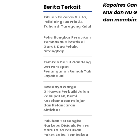
Kapolres Gar
Berita Terkait
MUI dan NU G
Ribuan Pil Keras Disita,
dan membimb
Polisi Ringkus Pria 24
Tahun di Tarogong Kidul
Polisi Bongkar Peracikan
Tembakau Sintetis di
Garut, Dua Pelaku
Ditangkap
Pemkab Garut Gandeng
WFI Percepat
Penanganan Rumah Tak
Layak Huni
Swadaya Warga
Giriawas Perbaiki Jalan
Kabupaten, Demi
Keselamatan Pelajar
dan Kelancaran
Aktivitas
Puluhan Tersangka
Narkoba Diciduk, Polres
Garut Sita Ratusan
Paket Sabu, Tembakau