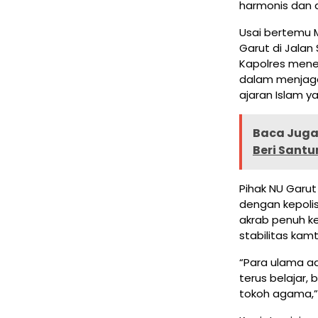
harmonis dan 
Usai bertemu M
Garut di Jalan
Kapolres mene
dalam menjaga
ajaran Islam y
Baca Juga 
Beri Sant
Pihak NU Garut
dengan kepolis
akrab penuh k
stabilitas kam
“Para ulama ad
terus belajar,
tokoh agama,” 