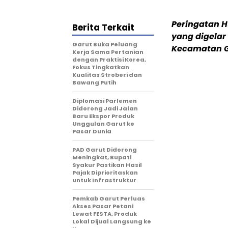
Peringatan H
Berita Terkait
yang digelar
Garut Buka Peluang
Kecamatan Ga
Kerja Sama Pertanian
dengan Praktisi Korea,
Fokus Tingkatkan
Kualitas Stroberi dan
Bawang Putih
Diplomasi Parlemen
Didorong Jadi Jalan
Baru Ekspor Produk
Unggulan Garut ke
Pasar Dunia
PAD Garut Didorong
Meningkat, Bupati
Syakur Pastikan Hasil
Pajak Diprioritaskan
untuk Infrastruktur
Pemkab Garut Perluas
Akses Pasar Petani
Lewat FESTA, Produk
Lokal Dijual Langsung ke