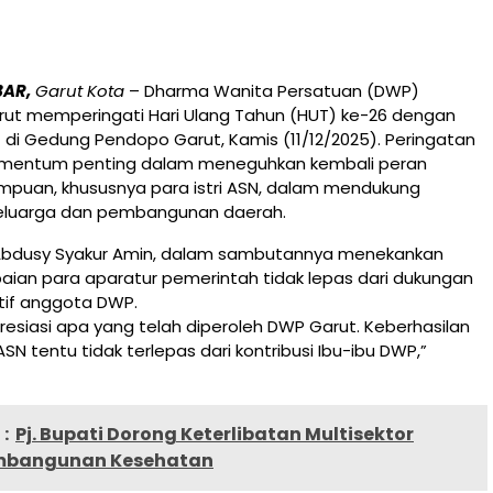
BAR,
Garut Kota
– Dharma Wanita Persatuan (DWP)
ut memperingati Hari Ulang Tahun (HUT) ke-26 dengan
di Gedung Pendopo Garut, Kamis (11/12/2025). Peringatan
omentum penting dalam meneguhkan kembali peran
empuan, khususnya para istri ASN, dalam mendukung
keluarga dan pembangunan daerah.
 Abdusy Syakur Amin, dalam sambutannya menekankan
ian para aparatur pemerintah tidak lepas dari dukungan
tif anggota DWP.
siasi apa yang telah diperoleh DWP Garut. Keberhasilan
SN tentu tidak terlepas dari kontribusi Ibu-ibu DWP,”
:
Pj. Bupati Dorong Keterlibatan Multisektor
mbangunan Kesehatan