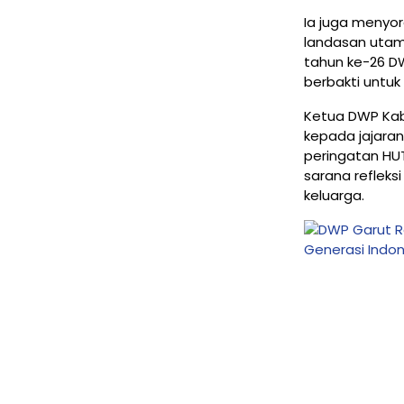
Ia juga menyo
landasan utama
tahun ke-26 DW
berbakti untu
Ketua DWP Kabu
kepada jajara
peringatan HUT
sarana reflek
keluarga.