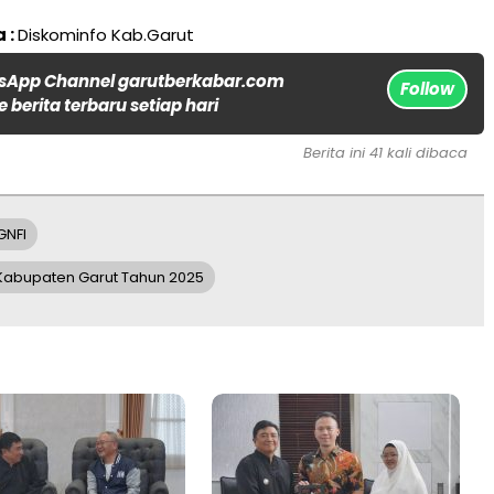
 :
Diskominfo Kab.Garut
sApp Channel garutberkabar.com
Follow
 berita terbaru setiap hari
Berita ini 41 kali dibaca
GNFI
abupaten Garut Tahun 2025