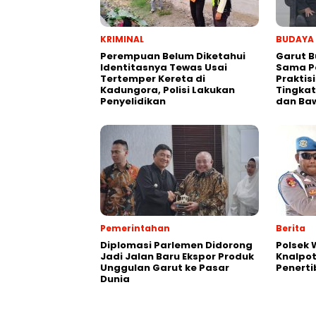
KRIMINAL
BUDAYA
Perempuan Belum Diketahui
Garut B
Identitasnya Tewas Usai
Sama P
Tertemper Kereta di
Praktis
Kadungora, Polisi Lakukan
Tingkat
Penyelidikan
dan Ba
Pemerintahan
Berita
Diplomasi Parlemen Didorong
Polsek
Jadi Jalan Baru Ekspor Produk
Knalpot
Unggulan Garut ke Pasar
Penerti
Dunia