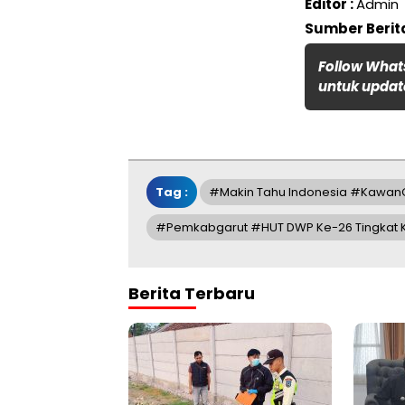
Editor :
Admin
Sumber Berita
Follow What
untuk update
Tag :
#Makin Tahu Indonesia #Kawan
#Pemkabgarut #HUT DWP Ke-26 Tingkat K
Berita Terbaru