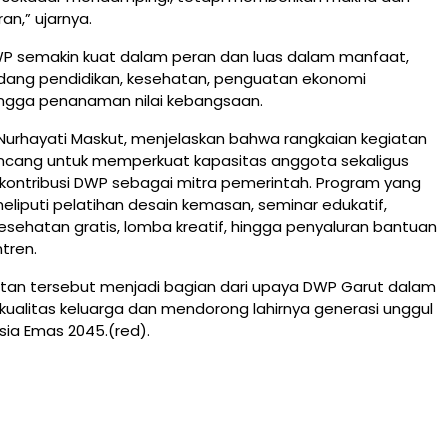
n,” ujarnya.
WP semakin kuat dalam peran dan luas dalam manfaat,
idang pendidikan, kesehatan, penguatan ekonomi
ngga penanaman nilai kebangsaan.
 Nurhayati Maskut, menjelaskan bahwa rangkaian kegiatan
ancang untuk memperkuat kapasitas anggota sekaligus
kontribusi DWP sebagai mitra pemerintah. Program yang
eliputi pelatihan desain kemasan, seminar edukatif,
sehatan gratis, lomba kreatif, hingga penyaluran bantuan
tren.
atan tersebut menjadi bagian dari upaya DWP Garut dalam
ualitas keluarga dan mendorong lahirnya generasi unggul
ia Emas 2045.(red).