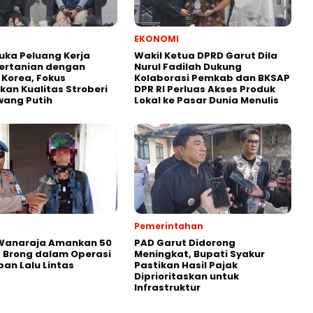
EKONOMI
uka Peluang Kerja
Wakil Ketua DPRD Garut Dila
ertanian dengan
Nurul Fadilah Dukung
i Korea, Fokus
Kolaborasi Pemkab dan BKSAP
kan Kualitas Stroberi
DPR RI Perluas Akses Produk
wang Putih
Lokal ke Pasar Dunia Menulis
Pemerintahan
 Wanaraja Amankan 50
PAD Garut Didorong
 Brong dalam Operasi
Meningkat, Bupati Syakur
ban Lalu Lintas
Pastikan Hasil Pajak
Diprioritaskan untuk
Infrastruktur