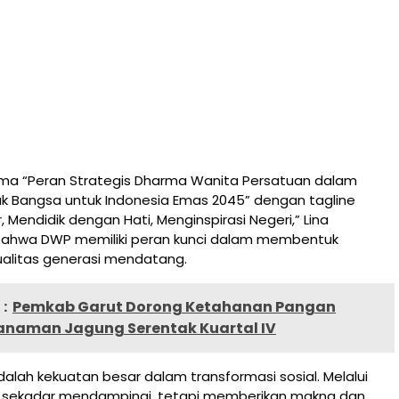
a “Peran Strategis Dharma Wanita Persatuan dalam
ak Bangsa untuk Indonesia Emas 2045” dengan tagline
 Mendidik dengan Hati, Menginspirasi Negeri,” Lina
ahwa DWP memiliki peran kunci dalam membentuk
ualitas generasi mendatang.
:
Pemkab Garut Dorong Ketahanan Pangan
anaman Jagung Serentak Kuartal IV
lah kekuatan besar dalam transformasi sosial. Melalui
ak sekadar mendampingi, tetapi memberikan makna dan