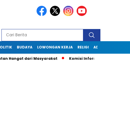
OLITIK
BUDAYA
LOWONGAN KERJA
RELIGI
ADVERTORIAL
angat dari Masyarakat
Komisi Informasi Jabar Kunjungi Dis