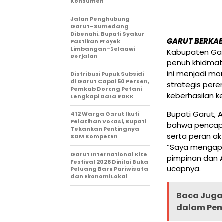
Konsumen
Jalan Penghubung
Garut–Sumedang
Dibenahi, Bupati Syakur
GARUT BERKA
Pastikan Proyek
Limbangan–Selaawi
Kabupaten Gar
Berjalan
penuh khidmat 
ini menjadi m
Distribusi Pupuk Subsidi
di Garut Capai 50 Persen,
strategis per
Pemkab Dorong Petani
keberhasilan 
Lengkapi Data RDKK
Bupati Garut,
412 Warga Garut Ikuti
Pelatihan Vokasi, Bupati
bahwa pencapa
Tekankan Pentingnya
serta peran ak
SDM Kompeten
“Saya mengapre
Garut International Kite
pimpinan dan A
Festival 2026 Dinilai Buka
ucapnya.
Peluang Baru Pariwisata
dan Ekonomi Lokal
Baca Juga 
dalam Pe