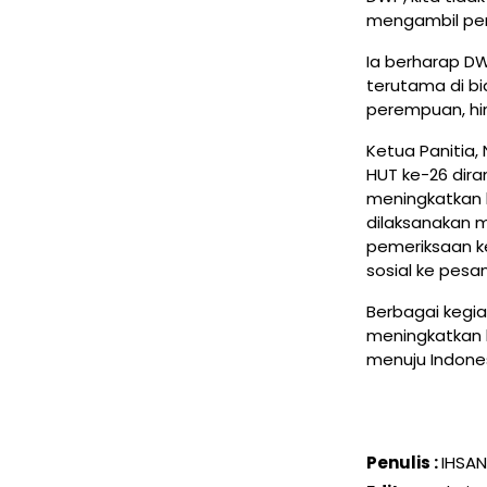
mengambil pera
Ia berharap D
terutama di b
perempuan, hi
Ketua Panitia,
HUT ke-26 dir
meningkatkan 
dilaksanakan m
pemeriksaan ke
sosial ke pesan
Berbagai kegi
meningkatkan k
menuju Indones
Penulis :
IHSAN