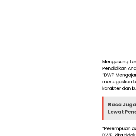
Mengusung tem
Pendidikan An
“DWP Mengajar,
menegaskan b
karakter dan k
Baca Juga 
Lewat Pen
“Perempuan ada
DWP, kita tid