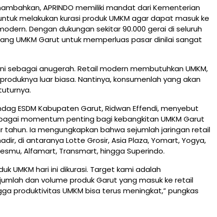
nambahkan, APRINDO memiliki mandat dari Kementerian
ntuk melakukan kurasi produk UMKM agar dapat masuk ke
l modern. Dengan dukungan sekitar 90.000 gerai di seluruh
uang UMKM Garut untuk memperluas pasar dinilai sangat
 ini sebagai anugerah. Retail modern membutuhkan UMKM,
produknya luar biasa. Nantinya, konsumenlah yang akan
tuturnya.
indag ESDM Kabupaten Garut, Ridwan Effendi, menyebut
sebagai momentum penting bagi kebangkitan UMKM Garut
r tahun. Ia mengungkapkan bahwa sejumlah jaringan retail
dir, di antaranya Lotte Grosir, Asia Plaza, Yomart, Yogya,
esmu, Alfamart, Transmart, hingga Superindo.
duk UMKM hari ini dikurasi. Target kami adalah
jumlah dan volume produk Garut yang masuk ke retail
ga produktivitas UMKM bisa terus meningkat,” pungkas