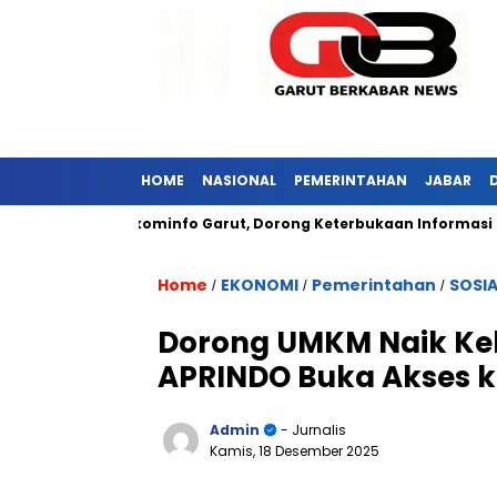
HOME
NASIONAL
PEMERINTAHAN
JABAR
unjungi Diskominfo Garut, Dorong Keterbukaan Informasi Publik
Home
EKONOMI
Pemerintahan
SOSIA
/
/
/
Dorong UMKM Naik Ke
APRINDO Buka Akses ke
Admin
- Jurnalis
Kamis, 18 Desember 2025