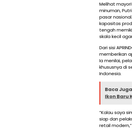
Melihat mayor
minuman, Putri
pasar nasional
kapasitas prod
tengah memikir
skala kecil ag
Dari sisi APRI
memberikan apr
Ia menilai, p
khususnya di s
Indonesia.
Baca Juga 
Ikon Baru
“Kalau saya si
siap dan pela
retail modern,”