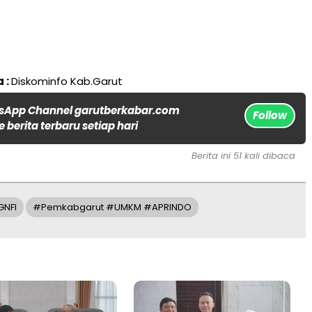
 :
Diskominfo Kab.Garut
sApp Channel garutberkabar.com
Follow
 berita terbaru setiap hari
Berita ini 51 kali dibaca
GNFI
#Pemkabgarut #UMKM #APRINDO