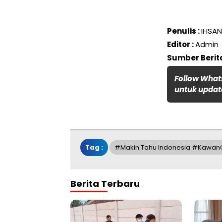
Penulis :
IHSAN
Editor :
Admin
Sumber Berita
Follow What
untuk update
Tag :
#Makin Tahu Indonesia #Kawan
Berita Terbaru