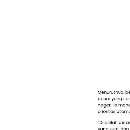
Menurutnya, b
pasar yang sa
negeri. Ia me
prioritas utam
“Di sinilah per
yang kuat dan 