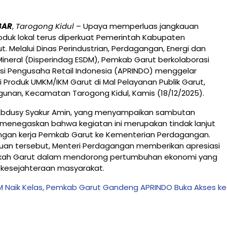
BAR
,
Tarogong Kidul
– Upaya memperluas jangkauan
duk lokal terus diperkuat Pemerintah Kabupaten
. Melalui Dinas Perindustrian, Perdagangan, Energi dan
ineral (Disperindag ESDM), Pemkab Garut berkolaborasi
si Pengusaha Retail Indonesia (APRINDO) menggelar
i Produk UMKM/IKM Garut di Mal Pelayanan Publik Garut,
unan, Kecamatan Tarogong Kidul, Kamis (18/12/2025).
 Abdusy Syakur Amin, yang menyampaikan sambutan
 menegaskan bahwa kegiatan ini merupakan tindak lanjut
jungan kerja Pemkab Garut ke Kementerian Perdagangan.
an tersebut, Menteri Perdagangan memberikan apresiasi
gkah Garut dalam mendorong pertumbuhan ekonomi yang
 kesejahteraan masyarakat.