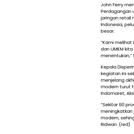
John Ferry me
Perdagangan u
jaringan retai
Indonesia, pel
besar.
“Kami melihat
dan UMKM kita 
menentukan,” 
Kepala Disper
kegiatan ini 
menjelang akhi
modern turut ha
Indomaret, Aks
“Sekitar 60 pro
meningkatkan 
modern, sehing
Ridwan. (red)