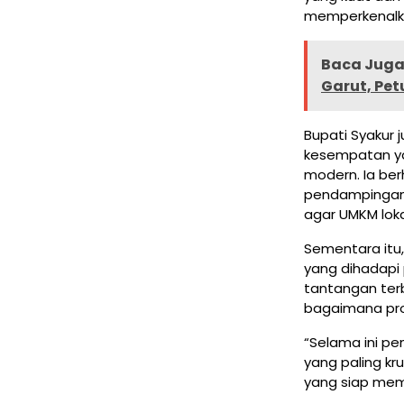
memperkenalka
Baca Juga 
Garut, Pe
Bupati Syakur
kesempatan ya
modern. Ia be
pendampingan t
agar UMKM lok
Sementara itu, 
yang dihadapi 
tantangan ter
bagaimana pro
“Selama ini p
yang paling k
yang siap mem