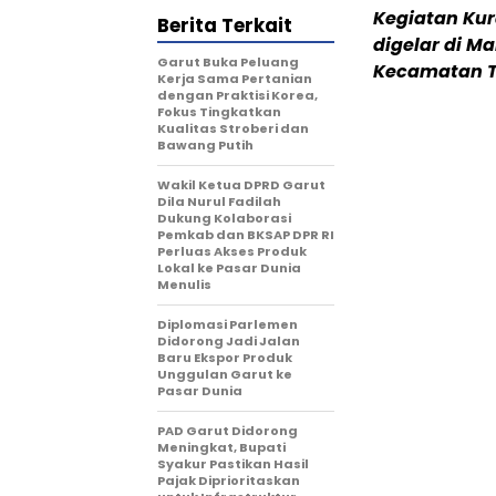
Kegiatan Ku
Berita Terkait
digelar di M
Garut Buka Peluang
Kecamatan Ta
Kerja Sama Pertanian
dengan Praktisi Korea,
Fokus Tingkatkan
Kualitas Stroberi dan
Bawang Putih
Wakil Ketua DPRD Garut
Dila Nurul Fadilah
Dukung Kolaborasi
Pemkab dan BKSAP DPR RI
Perluas Akses Produk
Lokal ke Pasar Dunia
Menulis
Diplomasi Parlemen
Didorong Jadi Jalan
Baru Ekspor Produk
Unggulan Garut ke
Pasar Dunia
PAD Garut Didorong
Meningkat, Bupati
Syakur Pastikan Hasil
Pajak Diprioritaskan