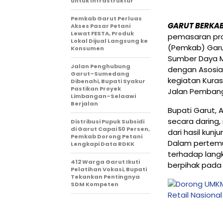
untuk Infrastruktur
Pemkab Garut Perluas
GARUT BERKA
Akses Pasar Petani
Lewat FESTA, Produk
pemasaran pro
Lokal Dijual Langsung ke
(Pemkab) Garut
Konsumen
Sumber Daya M
Jalan Penghubung
dengan Asosia
Garut–Sumedang
kegiatan Kuras
Dibenahi, Bupati Syakur
Pastikan Proyek
Jalan Pembang
Limbangan–Selaawi
Berjalan
Bupati Garut,
secara daring,
Distribusi Pupuk Subsidi
di Garut Capai 50 Persen,
dari hasil kun
Pemkab Dorong Petani
Dalam pertemu
Lengkapi Data RDKK
terhadap lan
412 Warga Garut Ikuti
berpihak pada
Pelatihan Vokasi, Bupati
Tekankan Pentingnya
SDM Kompeten