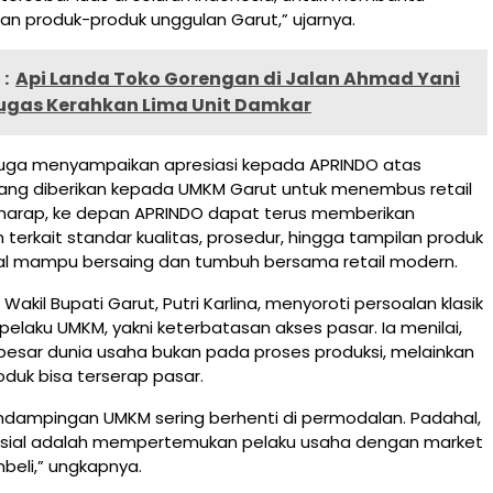
n produk-produk unggulan Garut,” ujarnya.
:
Api Landa Toko Gorengan di Jalan Ahmad Yani
tugas Kerahkan Lima Unit Damkar
 juga menyampaikan apresiasi kepada APRINDO atas
ng diberikan kepada UMKM Garut untuk menembus retail
rharap, ke depan APRINDO dapat terus memberikan
erkait standar kualitas, prosedur, hingga tampilan produk
al mampu bersaing dan tumbuh bersama retail modern.
Wakil Bupati Garut, Putri Karlina, menyoroti persoalan klasik
pelaku UMKM, yakni keterbatasan akses pasar. Ia menilai,
besar dunia usaha bukan pada proses produksi, melainkan
duk bisa terserap pasar.
endampingan UMKM sering berhenti di permodalan. Padahal,
rusial adalah mempertemukan pelaku usaha dengan market
beli,” ungkapnya.