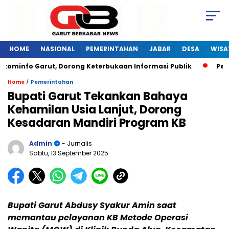
HOME
NASIONAL
PEMERINTAHAN
JABAR
DESA
WISA
ominfo Garut, Dorong Keterbukaan Informasi Publik
Pelati
/
Home
Pemerintahan
Bupati Garut Tekankan Bahaya
Kehamilan Usia Lanjut, Dorong
Kesadaran Mandiri Program KB
Admin
- Jurnalis
Sabtu, 13 September 2025
Bupati Garut Abdusy Syakur Amin saat
memantau pelayanan KB Metode Operasi