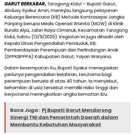
GARUT BERKABAR
,
Tarogong Kidul
– Bupati Garut,
Abdusy Syakur Amin, meninjau langsung pelayanan
Keluarga Berencana (KB) Metode Kontrasepsi Jangka
Panjang berupa Medis Operasi Wanita (MOW) di Klinik
Bunda Alya, Jalan Raya Cimanuk, Kecamatan Tarogong
Kidul, Sabtu (13/9/2025). Kegiatan ini juga dihadiri oleh
Kepala Dinas Pengendalian Penduduk, KB,
Pemberdayaan Perempuan dan Perlindungan Anak
(DPPKBPPPA) Kabupaten Garut, Yayan Waryana.
Dalam kesempatan itu, Bupati Syakur menegaskan
perlunya pengendalian kelahiran, terutama bagi
perempuan berusia di atas 40 tahun. Ia menyebut,
kehamilan di usia tersebut memiliki risiko tinggi dan
berpotensi meningkatkan angka kematian ibu.
Baca Juga :
Pj Bupati Garut Mendorong
Sinergi TNI dan Pemerintah Daerah dalam
Membantu Kebutuhan Masyarakat