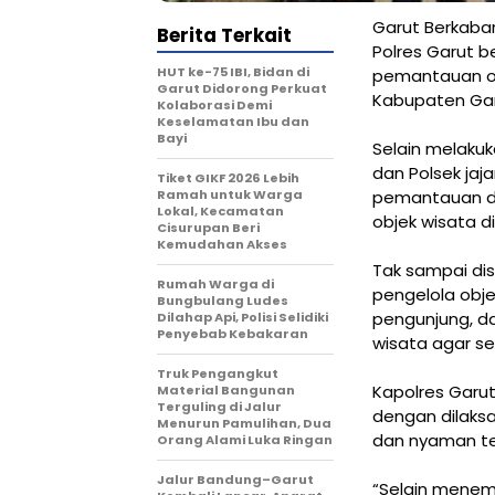
Garut Berkabar
Berita Terkait
Polres Garut 
HUT ke-75 IBI, Bidan di
pemantauan obje
Garut Didorong Perkuat
Kabupaten Gar
Kolaborasi Demi
Keselamatan Ibu dan
Bayi
Selain melaku
dan Polsek jaja
Tiket GIKF 2026 Lebih
Ramah untuk Warga
pemantauan da
Lokal, Kecamatan
objek wisata d
Cisurupan Beri
Kemudahan Akses
Tak sampai di
Rumah Warga di
pengelola obj
Bungbulang Ludes
pengunjung, d
Dilahap Api, Polisi Selidiki
Penyebab Kebakaran
wisata agar se
Truk Pengangkut
Kapolres Garut
Material Bangunan
Terguling di Jalur
dengan dilaks
Menurun Pamulihan, Dua
dan nyaman te
Orang Alami Luka Ringan
Jalur Bandung–Garut
“Selain menempa