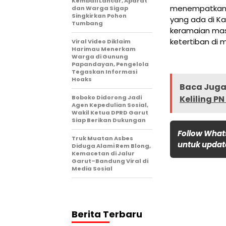
Kembali Lancar, Aparat
menempatkan p
dan Warga Sigap
Singkirkan Pohon
yang ada di K
Tumbang
keramaian ma
ketertiban di m
Viral Video Diklaim
Harimau Menerkam
Warga di Gunung
Papandayan, Pengelola
Tegaskan Informasi
Hoaks
Baca Juga 
Boboko Didorong Jadi
Keliling P
Agen Kepedulian Sosial,
Wakil Ketua DPRD Garut
Siap Berikan Dukungan
Follow What
Truk Muatan Asbes
untuk update
Diduga Alami Rem Blong,
Kemacetan di Jalur
Garut–Bandung Viral di
Media Sosial
Berita Terbaru