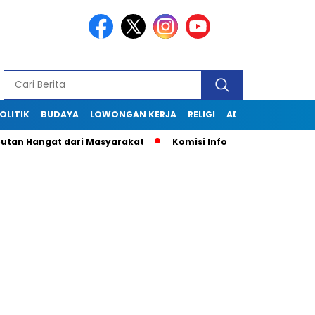
OLITIK
BUDAYA
LOWONGAN KERJA
RELIGI
ADVERTORIAL
 Hangat dari Masyarakat
Komisi Informasi Jabar Kunjungi D