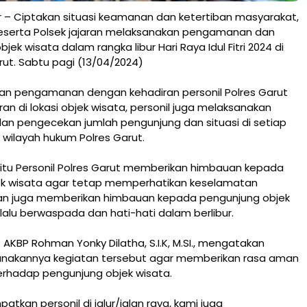
 – Ciptakan situasi keamanan dan ketertiban masyarakat,
beserta Polsek jajaran melaksanakan pengamanan dan
k wisata dalam rangka libur Hari Raya Idul Fitri 2024 di
ut. Sabtu pagi (13/04/2024)
kan pengamanan dengan kehadiran personil Polres Garut
ran di lokasi objek wisata, personil juga melaksanakan
n pengecekan jumlah pengunjung dan situasi di setiap
i wilayah hukum Polres Garut.
situ Personil Polres Garut memberikan himbauan kepada
ek wisata agar tetap memperhatikan keselamatan
an juga memberikan himbauan kepada pengunjung objek
lalu berwaspada dan hati-hati dalam berlibur.
 AKBP Rohman Yonky Dilatha, S.I.K, M.SI., mengatakan
anakannya kegiatan tersebut agar memberikan rasa aman
rhadap pengunjung objek wisata.
tkan personil di jalur/jalan raya, kami juga