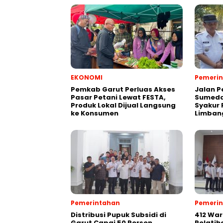
EKONOMI
Pemeri
Pemkab Garut Perluas Akses
Jalan 
Pasar Petani Lewat FESTA,
Sumeda
Produk Lokal Dijual Langsung
Syakur 
ke Konsumen
Limban
Pemerintahan
Pemeri
Distribusi Pupuk Subsidi di
412 War
Garut Capai 50 Persen,
Pelatih