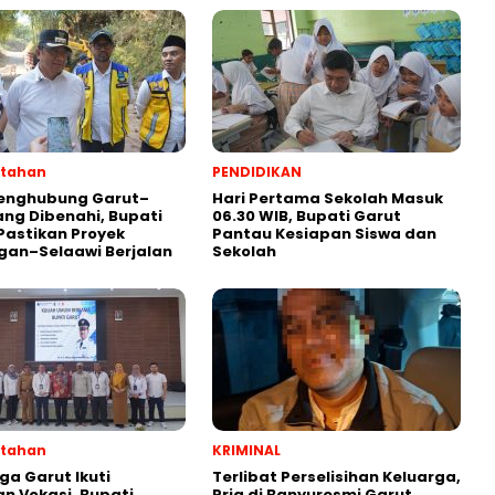
ntahan
PENDIDIKAN
Penghubung Garut–
Hari Pertama Sekolah Masuk
ng Dibenahi, Bupati
06.30 WIB, Bupati Garut
Pastikan Proyek
Pantau Kesiapan Siswa dan
gan–Selaawi Berjalan
Sekolah
ntahan
KRIMINAL
ga Garut Ikuti
Terlibat Perselisihan Keluarga,
an Vokasi, Bupati
Pria di Banyuresmi Garut