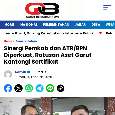
HOME
NASIONAL
PEMERINTAHAN
JABAR
DESA
WISA
nfo Garut, Dorong Keterbukaan Informasi Publik
Pelatihan
/
Home
Pemerintahan
Sinergi Pemkab dan ATR/BPN
Diperkuat, Ratusan Aset Garut
Kantongi Sertifikat
Admin
- Jurnalis
Jumat, 20 Februari 2026