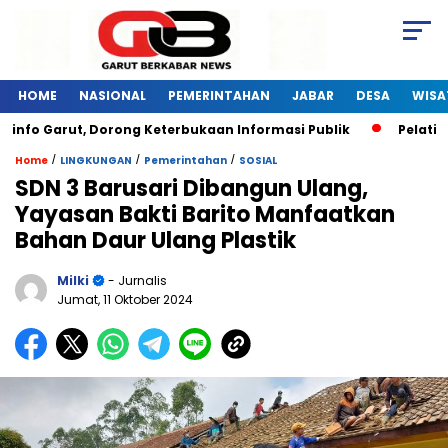
HOME
NASIONAL
PEMERINTAHAN
JABAR
DESA
WISA
arut, Dorong Keterbukaan Informasi Publik
Pelatihan Digi
/
/
/
Home
LINGKUNGAN
Pemerintahan
SOSIAL
SDN 3 Barusari Dibangun Ulang,
Yayasan Bakti Barito Manfaatkan
Bahan Daur Ulang Plastik
Milki
- Jurnalis
Jumat, 11 Oktober 2024