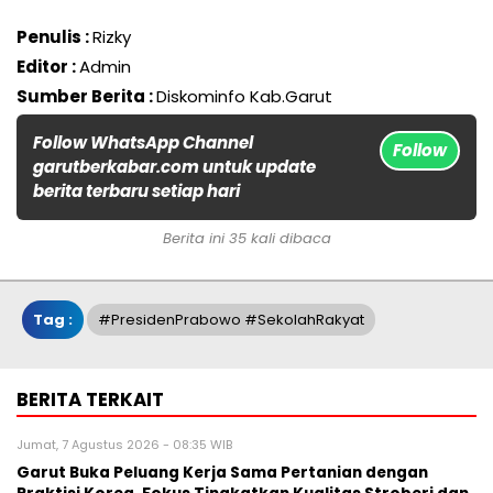
Penulis :
Rizky
Editor :
Admin
Sumber Berita :
Diskominfo Kab.Garut
Follow WhatsApp Channel
Follow
garutberkabar.com untuk update
berita terbaru setiap hari
Berita ini 35 kali dibaca
Tag :
#PresidenPrabowo #SekolahRakyat
BERITA TERKAIT
Jumat, 7 Agustus 2026 - 08:35 WIB
Garut Buka Peluang Kerja Sama Pertanian dengan