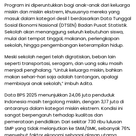
Program ini diperuntukkan bagi anak-anak dari keluarga
miskin dan miskin ekstrem, khususnya mereka yang
masuk dalam kategori desil 1 berdasarkan Data Tunggal
Sosial Ekonomi Nasional (DTSEN) Badan Pusat Statistik.
Sekolah akan menanggung seluruh kebutuhan siswa,
mulai dari tempat tinggal, makanan, perlengkapan
sekolah, hingga pengembangan keterampilan hidup.
Meski sekolah negeri telah digratiskan, beban lain
seperti transportasi, seragam, dan uang saku masih
menjadi penghalang. “Untuk keluarga miskin, bahkan
makan sehari-hari saja adalah tantangan, apalagi
membiayai anak sekolah,” imbuh Adita.
Data BPS 2025 menunjukkan 24,06 juta penduduk
Indonesia masih tergolong miskin, dengan 3,17 juta di
antaranya dalam kategori miskin ekstrem. Kondisi ini
sangat berpengaruh terhadap kualitas dan
pemerataan pendidikan. Dari sekitar 730 ribu lulusan
SMP yang tidak melanjutkan ke SMA/SMK, sebanyak 76%
menyebut faktor ekonomi sebagai alasan utama.