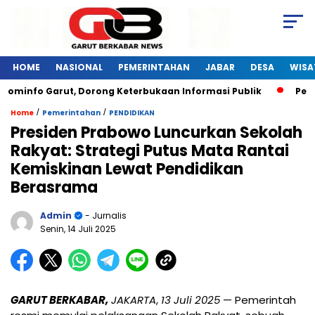
HOME
NASIONAL
PEMERINTAHAN
JABAR
DESA
WISA
ominfo Garut, Dorong Keterbukaan Informasi Publik
Pelati
/
/
Home
Pemerintahan
PENDIDIKAN
Presiden Prabowo Luncurkan Sekolah
Rakyat: Strategi Putus Mata Rantai
Kemiskinan Lewat Pendidikan
Berasrama
Admin
- Jurnalis
Senin, 14 Juli 2025
GARUT BERKABAR,
JAKARTA
,
13 Juli 2025
— Pemerintah