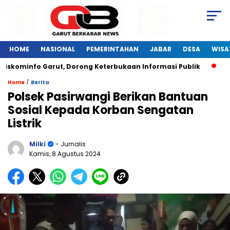
HOME
NASIONAL
PEMERINTAHAN
JABAR
DESA
WISA
iskominfo Garut, Dorong Keterbukaan Informasi Publik
Pel
/
Home
Berita
Polsek Pasirwangi Berikan Bantuan
Sosial Kepada Korban Sengatan
Listrik
Milki
- Jurnalis
Kamis, 8 Agustus 2024