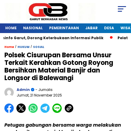
HOME
NASIONAL
PEMERINTAHAN
JABAR
DESA
WISA
nfo Garut, Dorong Keterbukaan Informasi Publik
Pelatiha
/
/
Home
HUKUM
SOSIAL
Polsek Cisurupan Bersama Unsur
Terkait Kerahkan Gotong Royong
Bersihkan Material Banjir dan
Longsor di Balewangi
Admin
- Jurnalis
Jumat, 21 November 2025
Petugas gabungan bersama warga melakukan