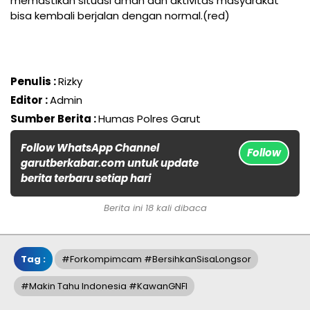
memastikan situasi aman dan aktivitas masyarakat
bisa kembali berjalan dengan normal.(red)
Penulis :
Rizky
Editor :
Admin
Sumber Berita :
Humas Polres Garut
Follow WhatsApp Channel
Follow
garutberkabar.com untuk update
berita terbaru setiap hari
Berita ini 18 kali dibaca
Tag :
#Forkompimcam #bersihkanSisaLongsor
#Makin Tahu Indonesia #KawanGNFI