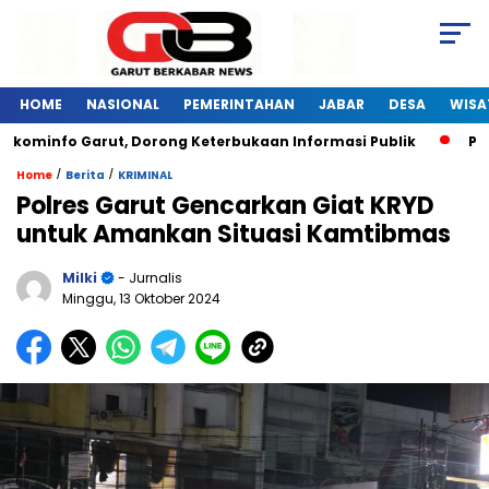
HOME
NASIONAL
PEMERINTAHAN
JABAR
DESA
WISA
kominfo Garut, Dorong Keterbukaan Informasi Publik
Pelat
/
/
Home
Berita
KRIMINAL
Polres Garut Gencarkan Giat KRYD
untuk Amankan Situasi Kamtibmas
Milki
- Jurnalis
Minggu, 13 Oktober 2024