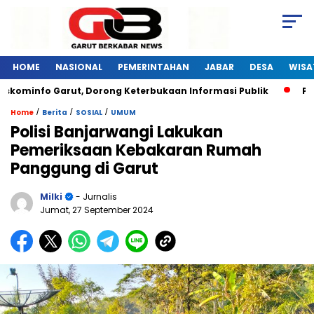
HOME
NASIONAL
PEMERINTAHAN
JABAR
DESA
WISA
skominfo Garut, Dorong Keterbukaan Informasi Publik
Pela
/
/
/
Home
Berita
SOSIAL
UMUM
Polisi Banjarwangi Lakukan
Pemeriksaan Kebakaran Rumah
Panggung di Garut
Milki
- Jurnalis
Jumat, 27 September 2024