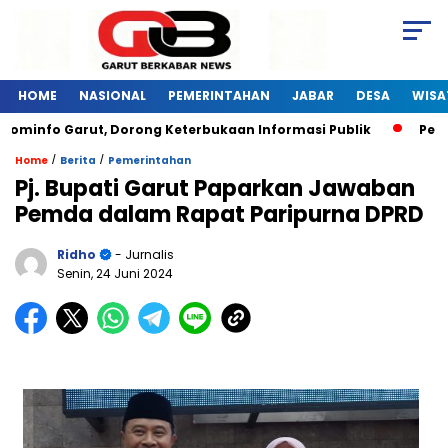
HOME
NASIONAL
PEMERINTAHAN
JABAR
DESA
WISA
fo Garut, Dorong Keterbukaan Informasi Publik
Pelatihan 
/
/
Home
Berita
Pemerintahan
Pj. Bupati Garut Paparkan Jawaban
Pemda dalam Rapat Paripurna DPRD
Ridho
- Jurnalis
Senin, 24 Juni 2024