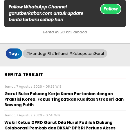
Follow WhatsApp Channel
Follow
garutberkabar.com untuk update
berita terbaru setiap hari
Berita ini 28 kali dibaca
Tag :
#MendagriRI #Inflansi #KabupatenGarut
BERITA TERKAIT
Jumat, 7 Agustus 2026 - 08:35 WIB
Garut Buka Peluang Kerja Sama Pertanian dengan
Praktisi Korea, Fokus Tingkatkan Kualitas Stroberi dan
Bawang Putih
Jumat, 7 Agustus 2026 - 07:41 WIB
Wakil Ketua DPRD Garut Dila Nurul Fadilah Dukung
Kolaborasi Pemkab dan BKSAP DPR RI Perluas Akses