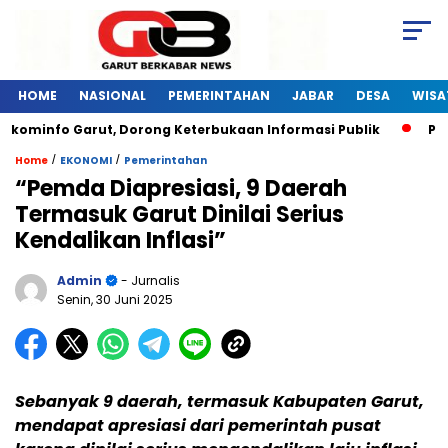
HOME
NASIONAL
PEMERINTAHAN
JABAR
DESA
WISA
kominfo Garut, Dorong Keterbukaan Informasi Publik
Pelat
/
/
Home
EKONOMI
Pemerintahan
“Pemda Diapresiasi, 9 Daerah
Termasuk Garut Dinilai Serius
Kendalikan Inflasi”
Admin
- Jurnalis
Senin, 30 Juni 2025
Sebanyak 9 daerah, termasuk Kabupaten Garut,
mendapat apresiasi dari pemerintah pusat