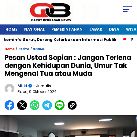
HOME
NASIONAL
PEMERINTAHAN
JABAR
DESA
WISA
kominfo Garut, Dorong Keterbukaan Informasi Publik
Pelat
/
/
Home
Berita
SOSIAL
Pesan Ustad Sopian : Jangan Terlena
dengan Kehidupan Dunia, Umur Tak
Mengenal Tua atau Muda
Milki
- Jurnalis
Rabu, 9 Oktober 2024