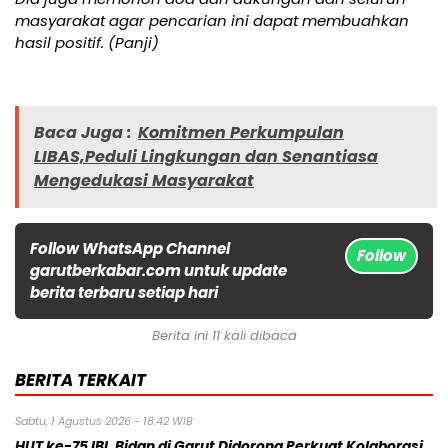
masyarakat agar pencarian ini dapat membuahkan
hasil positif. (Panji)
Baca Juga :
Komitmen Perkumpulan
LIBAS,Peduli Lingkungan dan Senantiasa
Mengedukasi Masyarakat
Follow WhatsApp Channel
Follow
garutberkabar.com untuk update
berita terbaru setiap hari
Berita ini 11 kali dibaca
BERITA TERKAIT
Sabtu, 1 Agustus 2026 - 18:42 WIB
HUT ke-75 IBI, Bidan di Garut Didorong Perkuat Kolaborasi