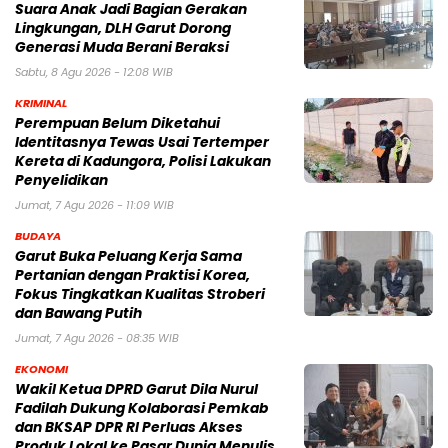
Suara Anak Jadi Bagian Gerakan
Lingkungan, DLH Garut Dorong
Generasi Muda Berani Beraksi
Sabtu, 8 Agu 2026 - 12:08 WIB
KRIMINAL
Perempuan Belum Diketahui
Identitasnya Tewas Usai Tertemper
Kereta di Kadungora, Polisi Lakukan
Penyelidikan
Jumat, 7 Agu 2026 - 11:09 WIB
BUDAYA
Garut Buka Peluang Kerja Sama
Pertanian dengan Praktisi Korea,
Fokus Tingkatkan Kualitas Stroberi
dan Bawang Putih
Jumat, 7 Agu 2026 - 08:35 WIB
EKONOMI
Wakil Ketua DPRD Garut Dila Nurul
Fadilah Dukung Kolaborasi Pemkab
dan BKSAP DPR RI Perluas Akses
Produk Lokal ke Pasar Dunia Menulis