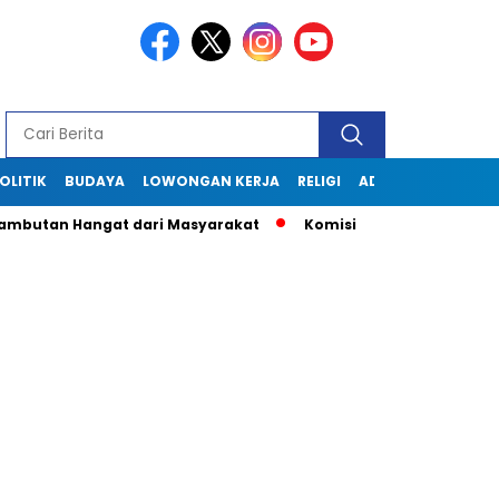
OLITIK
BUDAYA
LOWONGAN KERJA
RELIGI
ADVERTORIAL
Hangat dari Masyarakat
Komisi Informasi Jabar Kunjungi Di