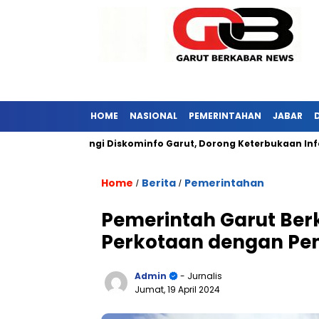
HOME
NASIONAL
PEMERINTAHAN
JABAR
ar Kunjungi Diskominfo Garut, Dorong Keterbukaan Informasi Pub
Home
Berita
Pemerintahan
/
/
Pemerintah Garut Be
Perkotaan dengan Pe
Admin
- Jurnalis
Jumat, 19 April 2024