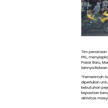
Tim penataan 
PKL, menyiapkan
Pasar Baru, Ma
lainnya.Ridwa
“Pemerintah t
diperlukan un
kebutuhan peja
kepastian ber
aktivitas masy