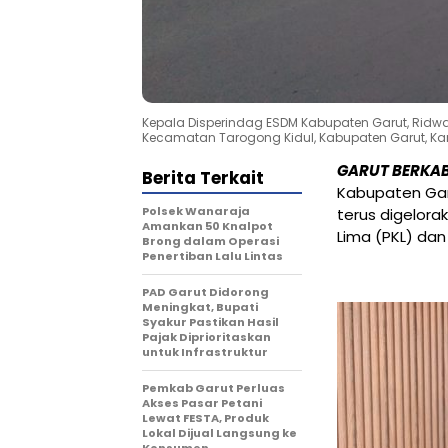
Kepala Disperindag ESDM Kabupaten Garut, Ridwan
Kecamatan Tarogong Kidul, Kabupaten Garut, Ka
GARUT BERKA
Berita Terkait
Kabupaten Ga
Polsek Wanaraja
terus digelora
Amankan 50 Knalpot
Lima (PKL) dan
Brong dalam Operasi
Penertiban Lalu Lintas
PAD Garut Didorong
Meningkat, Bupati
Syakur Pastikan Hasil
Pajak Diprioritaskan
untuk Infrastruktur
Pemkab Garut Perluas
Akses Pasar Petani
Lewat FESTA, Produk
Lokal Dijual Langsung ke
Konsumen