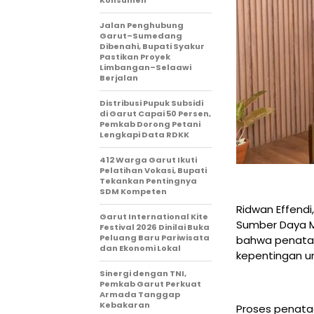
Jalan Penghubung
Garut–Sumedang
Dibenahi, Bupati Syakur
Pastikan Proyek
Limbangan–Selaawi
Berjalan
Distribusi Pupuk Subsidi
di Garut Capai 50 Persen,
Pemkab Dorong Petani
Lengkapi Data RDKK
412 Warga Garut Ikuti
Pelatihan Vokasi, Bupati
Tekankan Pentingnya
SDM Kompeten
Ridwan Effendi
Garut International Kite
Sumber Daya M
Festival 2026 Dinilai Buka
Peluang Baru Pariwisata
bahwa penataan
dan Ekonomi Lokal
kepentingan u
Sinergi dengan TNI,
Pemkab Garut Perkuat
Armada Tanggap
Kebakaran
Proses penataa