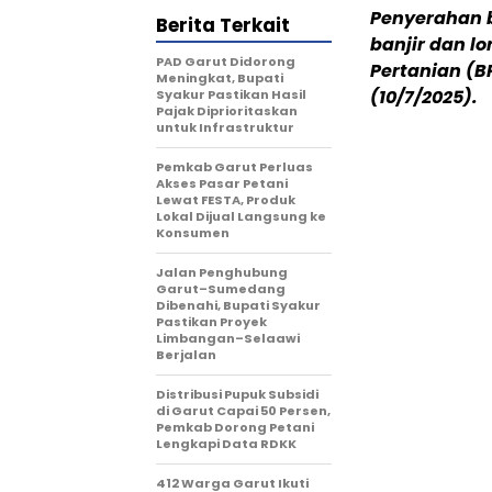
Penyerahan 
Berita Terkait
banjir dan l
PAD Garut Didorong
Pertanian (B
Meningkat, Bupati
(10/7/2025).
Syakur Pastikan Hasil
Pajak Diprioritaskan
untuk Infrastruktur
Pemkab Garut Perluas
Akses Pasar Petani
Lewat FESTA, Produk
Lokal Dijual Langsung ke
Konsumen
Jalan Penghubung
Garut–Sumedang
Dibenahi, Bupati Syakur
Pastikan Proyek
Limbangan–Selaawi
Berjalan
Distribusi Pupuk Subsidi
di Garut Capai 50 Persen,
Pemkab Dorong Petani
Lengkapi Data RDKK
412 Warga Garut Ikuti