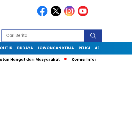
OLITIK
BUDAYA
LOWONGAN KERJA
RELIGI
ADVERTORIAL
n Hangat dari Masyarakat
Komisi Informasi Jabar Kunjungi 