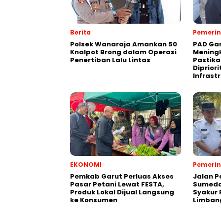
Berita
Pemeri
Polsek Wanaraja Amankan 50
PAD Gar
Knalpot Brong dalam Operasi
Meningk
Penertiban Lalu Lintas
Pastika
Diprior
Infrast
EKONOMI
Pemeri
Pemkab Garut Perluas Akses
Jalan 
Pasar Petani Lewat FESTA,
Sumeda
Produk Lokal Dijual Langsung
Syakur 
ke Konsumen
Limban