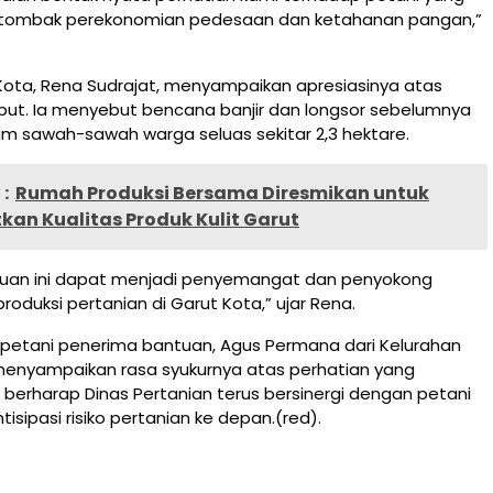
 tombak perekonomian pedesaan dan ketahanan pangan,”
ota, Rena Sudrajat, menyampaikan apresiasinya atas
but. Ia menyebut bencana banjir dan longsor sebelumnya
m sawah-sawah warga seluas sekitar 2,3 hektare.
:
Rumah Produksi Bersama Diresmikan untuk
an Kualitas Produk Kulit Garut
uan ini dapat menjadi penyemangat dan penyokong
roduksi pertanian di Garut Kota,” ujar Rena.
 petani penerima bantuan, Agus Permana dari Kelurahan
menyampaikan rasa syukurnya atas perhatian yang
s berharap Dinas Pertanian terus bersinergi dengan petani
sipasi risiko pertanian ke depan.(red).