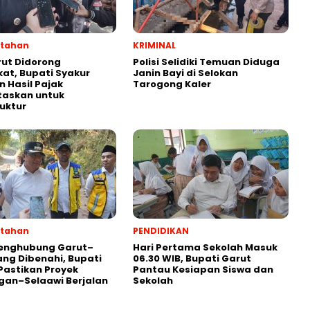
ntahan
KRIMINAL
ut Didorong
Polisi Selidiki Temuan Diduga
at, Bupati Syakur
Janin Bayi di Selokan
n Hasil Pajak
Tarogong Kaler
itaskan untuk
ruktur
ntahan
PENDIDIKAN
Penghubung Garut–
Hari Pertama Sekolah Masuk
ng Dibenahi, Bupati
06.30 WIB, Bupati Garut
Pastikan Proyek
Pantau Kesiapan Siswa dan
gan–Selaawi Berjalan
Sekolah