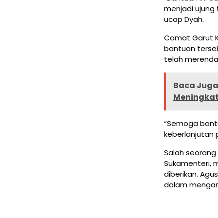
menjadi ujung
ucap Dyah.
Camat Garut K
bantuan terse
telah merenda
Baca Juga 
Meningkatk
“Semoga bant
keberlanjutan p
Salah seorang
Sukamenteri, 
diberikan. Agu
dalam menganti