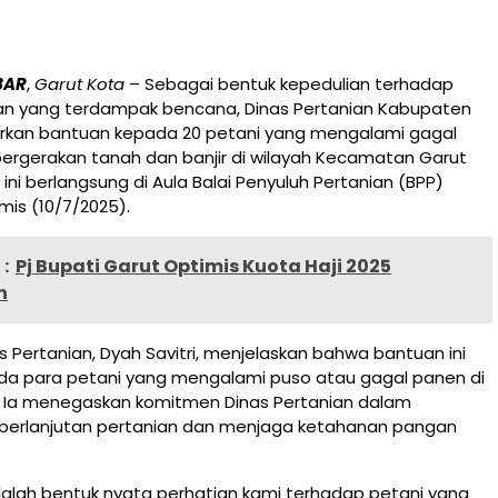
BAR
,
Garut Kota
– Sebagai bentuk kepedulian terhadap
ian yang terdampak bencana, Dinas Pertanian Kabupaten
rkan bantuan kepada 20 petani yang mengalami gagal
ergerakan tanah dan banjir di wilayah Kecamatan Garut
ini berlangsung di Aula Balai Penyuluh Pertanian (BPP)
mis (10/7/2025).
:
Pj Bupati Garut Optimis Kuota Haji 2025
h
as Pertanian, Dyah Savitri, menjelaskan bahwa bantuan ini
ada para petani yang mengalami puso atau gagal panen di
n. Ia menegaskan komitmen Dinas Pertanian dalam
erlanjutan pertanian dan menjaga ketahanan pangan
dalah bentuk nyata perhatian kami terhadap petani yang