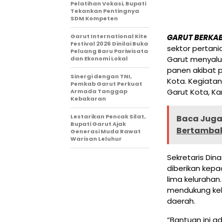
Pelatihan Vokasi, Bupati
Tekankan Pentingnya
SDM Kompeten
Garut International Kite
GARUT BERKA
Festival 2026 Dinilai Buka
sektor pertan
Peluang Baru Pariwisata
Garut menyalu
dan Ekonomi Lokal
panen akibat p
Sinergi dengan TNI,
Kota. Kegiatan 
Pemkab Garut Perkuat
Garut Kota, Ka
Armada Tanggap
Kebakaran
Lestarikan Pencak Silat,
Baca Juga 
Bupati Garut Ajak
Bertamba
Generasi Muda Rawat
Warisan Leluhur
Sekretaris Din
diberikan kep
lima keluraha
mendukung keb
daerah.
“Bantuan ini a