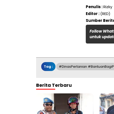
Penulis :
Rizky
Editor :
(RED)
Sumber Berita
Follow What
untuk update
Tag :
#DinasPertanian #BantuanBagiP
Berita Terbaru